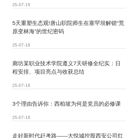
25-07-19
· 新时代干部培训筑牢理想信念，探秘西…
5天重塑生态观!唐山职院师生在塞罕坝解锁“荒
· 干部培训告别形式主义 3大西柏坡教法…
原变林海”的世纪密码
25-07-18
廊坊某职业技术学院遵义7天研修全纪实：日
程安排、项目亮点与收获总结
25-07-18
3个理由告诉你：西柏坡为何是党员的必修课
25-07-18
走好新时代赶考路——大悦城控股西安公司红