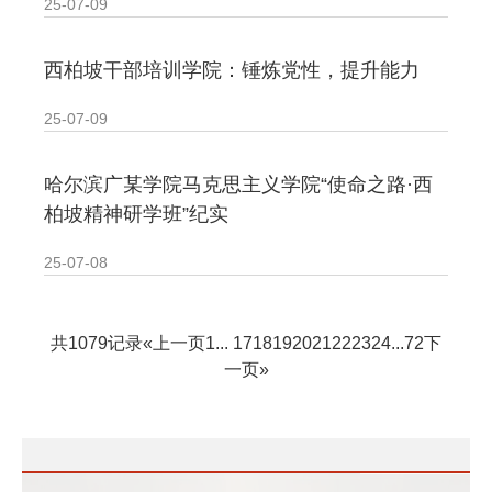
25-07-09
西柏坡干部培训学院：锤炼党性，提升能力
25-07-09
哈尔滨广某学院马克思主义学院“使命之路·西
柏坡精神研学班”纪实
25-07-08
共1079记录
«上一页
1
...
17
18
19
20
21
22
23
24
...
72
下
一页»