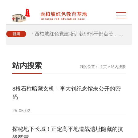
· 西柏坡红色党建培训获98%干部点赞，…
新闻
· 西柏坡红色党建培训获98%干部点赞，…
站内搜索
我的位置：
主页
>
站内搜索
· 干部培训破解走过场 西柏坡红色教育…
8根石柱暗藏玄机！李大钊纪念馆未公开的密
· 2026年干部培训提质增效三大路径，揭…
码
· 2026年干部培训提质增效三大路径，揭…
25-05-02
· 筑牢新时代干部信仰根基 西柏坡3招给…
探秘地下长城！正定高平地道战遗址隐藏的抗
战智慧