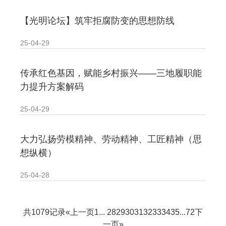
【光明论坛】筑牢拒腐防变的思想防线
25-04-29
传承红色基因，赋能乡村振兴——三地履职能
力提升方案解码
25-04-29
大力弘扬劳模精神、劳动精神、工匠精神（思
想纵横）
25-04-28
共1079记录
«上一页
1
...
28
29
30
31
32
33
34
35
...
72
下
一页»