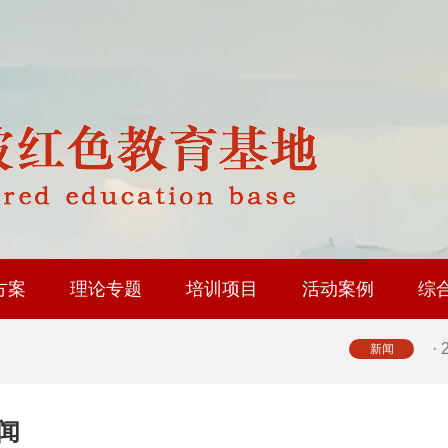
·
·
·
·
方案
理论专题
培训项目
活动案例
综
·
修基地
育基地
地
省内路线
国内路线
政协委员履职能力提升
人大代表履职能力提升
工会系统干部研修
乡村振兴专题培训
社会治理专题培训
中层履职能力提升
大思政课实践研修
红色教育研学课程
·
新闻
·
闻