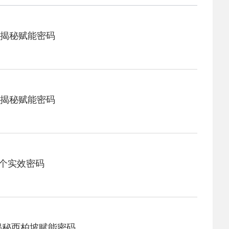
 新时代干部培训筑牢理想信念，探秘西…
，揭秘赋能密码
 干部培训告别形式主义 3大西柏坡教法…
，揭秘赋能密码
3个实效密码
揭秘西柏坡赋能密码