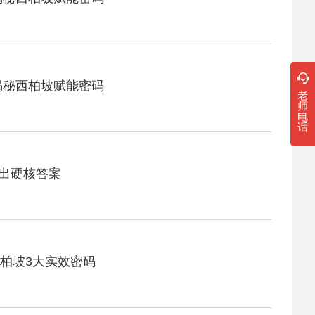
揭秘西柏坡赋能密码
老
师
电
话
给出硬核答案
柏坡3大实效密码