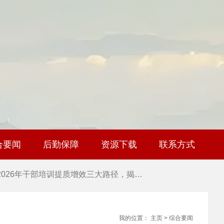
 干部培训告别形式主义 3大西柏坡教法…
 西柏坡红色党建培训获98%干部点赞，…
 西柏坡红色党建培训获98%干部点赞，…
 干部培训破解走过场 西柏坡红色教育…
合要闻
后勤保障
资源下载
联系方式
 2026年干部培训提质增效三大路径，揭…
 2026年干部培训提质增效三大路径，揭…
 筑牢新时代干部信仰根基 西柏坡3招给…
我的位置：
主页
>
综合要闻