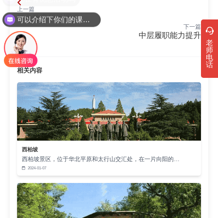
上一篇
红色教育研学课程
可以介绍下你们的课程吗？
下一篇
中层履职能力提升
老
师
电
话
相关内容
西柏坡
西柏坡景区，位于华北平原和太行山交汇处，在一片向阳的…
2024-01-07