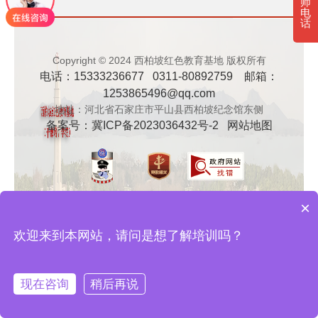
师
电
· 新时代干部培训筑牢理想信念，探秘西…
话
· 干部培训告别形式主义 3大西柏坡教法…
Copyright © 2024 西柏坡红色教育基地 版权所有
电话：15333236677 0311-80892759 邮箱：
1253865496@qq.com
地址：河北省石家庄市平山县西柏坡纪念馆东侧
备案号：
冀ICP备2023036432号-2
网站地图
×
欢迎来到本网站，请问是想了解培训吗？
现在咨询
稍后再说
在线咨询
拨打电话