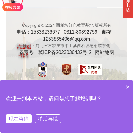
师
电
· 新时代干部培训筑牢理想信念，探秘西…
话
· 干部培训告别形式主义 3大西柏坡教法…
Copyright © 2024 西柏坡红色教育基地 版权所有
电话：15333236677 0311-80892759 邮箱：
1253865496@qq.com
地址：河北省石家庄市平山县西柏坡纪念馆东侧
备案号：
冀ICP备2023036432号-2
网站地图
×
欢迎来到本网站，请问是想了解培训吗？
现在咨询
稍后再说
在线咨询
拨打电话