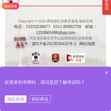
师
电
· 新时代干部培训筑牢理想信念，探秘西…
话
· 干部培训告别形式主义 3大西柏坡教法…
Copyright © 2024 西柏坡红色教育基地 版权所有
电话：15333236677 0311-80892759 邮箱：
1253865496@qq.com
地址：河北省石家庄市平山县西柏坡纪念馆东侧
备案号：
冀ICP备2023036432号-2
网站地图
×
欢迎来到本网站，请问是想了解培训吗？
现在咨询
稍后再说
在线咨询
拨打电话