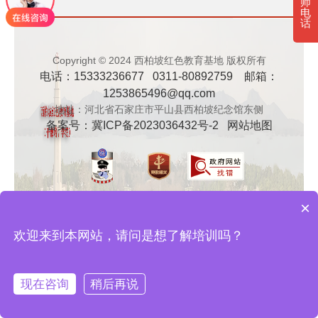
师
电
· 新时代干部培训筑牢理想信念，探秘西…
话
· 干部培训告别形式主义 3大西柏坡教法…
Copyright © 2024 西柏坡红色教育基地 版权所有
电话：15333236677 0311-80892759 邮箱：
1253865496@qq.com
地址：河北省石家庄市平山县西柏坡纪念馆东侧
备案号：
冀ICP备2023036432号-2
网站地图
×
欢迎来到本网站，请问是想了解培训吗？
现在咨询
稍后再说
在线咨询
拨打电话