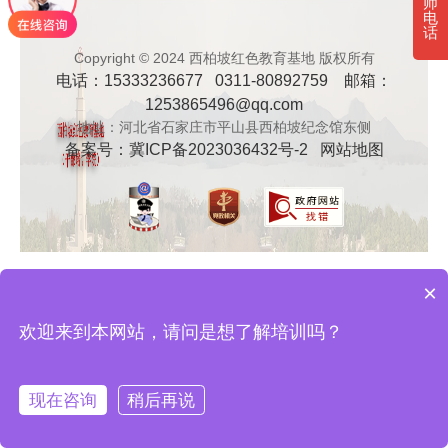
师
电
· 新时代干部培训筑牢理想信念，探秘西…
话
Copyright © 2024 西柏坡红色教育基地 版权所有
电话：15333236677 0311-80892759 邮箱：
· 干部培训告别形式主义 3大西柏坡教法…
1253865496@qq.com
地址：河北省石家庄市平山县西柏坡纪念馆东侧
备案号：
冀ICP备2023036432号-2
网站地图
×
欢迎来到本网站，请问是想了解培训吗？
现在咨询
稍后再说
在线咨询
拨打电话