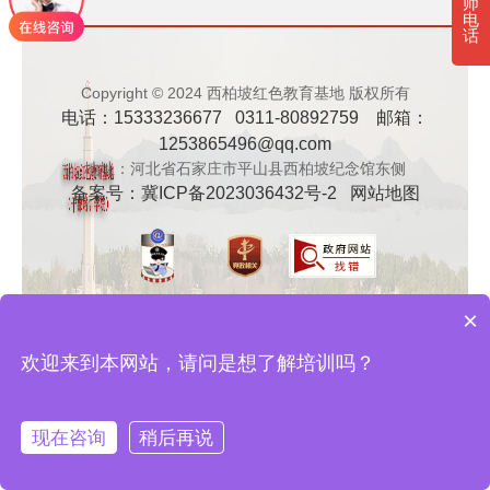
师
电
· 新时代干部培训筑牢理想信念，探秘西…
话
· 干部培训告别形式主义 3大西柏坡教法…
Copyright © 2024 西柏坡红色教育基地 版权所有
电话：15333236677 0311-80892759 邮箱：
1253865496@qq.com
地址：河北省石家庄市平山县西柏坡纪念馆东侧
备案号：
冀ICP备2023036432号-2
网站地图
×
欢迎来到本网站，请问是想了解培训吗？
现在咨询
稍后再说
在线咨询
拨打电话