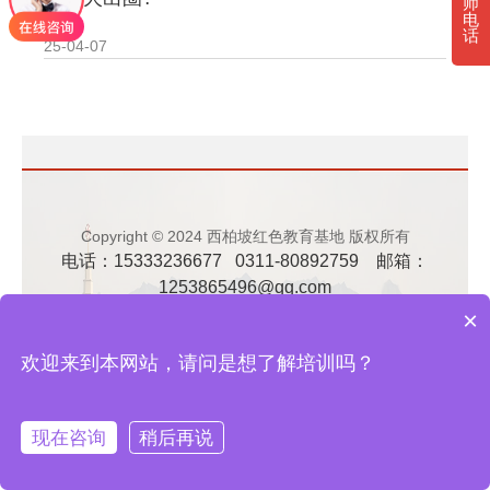
师
电
· 新时代干部培训筑牢理想信念，探秘西…
话
25-04-07
· 干部培训告别形式主义 3大西柏坡教法…
Copyright © 2024 西柏坡红色教育基地 版权所有
电话：15333236677 0311-80892759 邮箱：
1253865496@qq.com
地址：河北省石家庄市平山县西柏坡纪念馆东侧
×
备案号：
冀ICP备2023036432号-2
网站地图
欢迎来到本网站，请问是想了解培训吗？
现在咨询
稍后再说
在线咨询
拨打电话