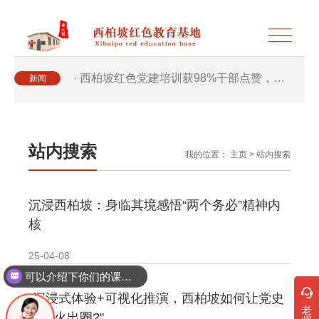
· 西柏坡红色党建培训获98%干部点赞，…
新闻
· 西柏坡红色党建培训获98%干部点赞，…
站内搜索
我的位置：
主页
>
站内搜索
· 干部培训破解走过场 西柏坡红色教育…
沉浸西柏坡：身临其境感悟“两个务必”精神内
· 2026年干部培训提质增效三大路径，揭…
核
· 2026年干部培训提质增效三大路径，揭…
25-04-08
可以介绍下你们的课程吗？
· 筑牢新时代干部信仰根基 西柏坡3招给…
"沉浸式体验+可视化推演，西柏坡如何让党史
老
教育火出圈?"