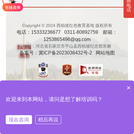
师
电
· 新时代干部培训筑牢理想信念，探秘西…
话
· 干部培训告别形式主义 3大西柏坡教法…
Copyright © 2024 西柏坡红色教育基地 版权所有
电话：15333236677 0311-80892759 邮箱：
1253865496@qq.com
地址：河北省石家庄市平山县西柏坡纪念馆东侧
备案号：
冀ICP备2023036432号-2
网站地图
×
欢迎来到本网站，请问是想了解培训吗？
现在咨询
稍后再说
在线咨询
拨打电话