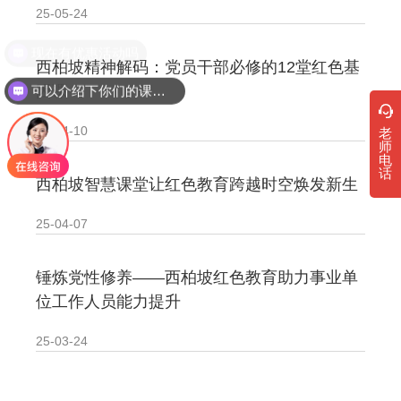
25-05-24
· 新时代干部培训筑牢理想信念，探秘西…
现在有优惠活动吗
西柏坡精神解码：党员干部必修的12堂红色基
· 干部培训告别形式主义 3大西柏坡教法…
因课
可以介绍下你们的课程吗？
25-04-10
老
师
电
话
西柏坡智慧课堂让红色教育跨越时空焕发新生
25-04-07
锤炼党性修养——西柏坡红色教育助力事业单
位工作人员能力提升
25-03-24