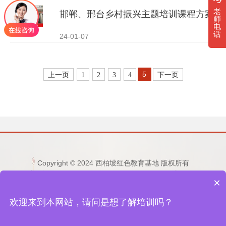
· 干部培训告别形式主义 3大西柏坡教法…
老
邯郸、邢台乡村振兴主题培训课程方案
师
电
· 西柏坡红色党建培训获98%干部点赞，…
话
24-01-07
· 西柏坡红色党建培训获98%干部点赞，…
5
上一页
1
2
3
4
下一页
· 干部培训破解走过场 西柏坡红色教育…
· 2026年干部培训提质增效三大路径，揭…
· 2026年干部培训提质增效三大路径，揭…
Copyright © 2024 西柏坡红色教育基地 版权所有
电话：15333236677 0311-80892759 邮箱：
×
· 筑牢新时代干部信仰根基 西柏坡3招给…
1253865496@qq.com
地址：河北省石家庄市平山县西柏坡纪念馆东侧
欢迎来到本网站，请问是想了解培训吗？
备案号：
冀ICP备2023036432号-2
网站地图
· 新时代干部培训筑牢理想信念，探秘西…