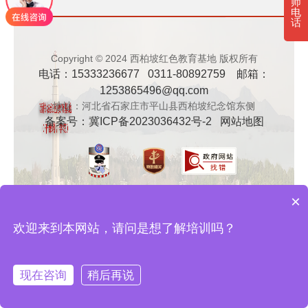
师
电
· 新时代干部培训筑牢理想信念，探秘西…
话
· 干部培训告别形式主义 3大西柏坡教法…
Copyright © 2024 西柏坡红色教育基地 版权所有
电话：15333236677 0311-80892759 邮箱：
1253865496@qq.com
地址：河北省石家庄市平山县西柏坡纪念馆东侧
备案号：
冀ICP备2023036432号-2
网站地图
×
欢迎来到本网站，请问是想了解培训吗？
现在咨询
稍后再说
在线咨询
拨打电话