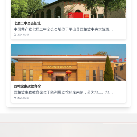
便的老人，团队还提供入户健康查体服务。这种“人民
至上、生命至上”的责任担当，为新时代党建与业务融
合提供了鲜活案例。
七届二中全会旧址
红色教育的长效价值与未来展望
中国共产党七届二中全会会址位于平山县西柏坡中央大院西…
2024-01-07
西柏坡红色教育基地通过创新培训模式，构建
了“历史传承+现实需求+未来导向”的三维培养体系。
例如，“红蓝融合”教学法入选全国干部教育创新案例
库，干部成长档案大数据平台的建立，进一步提升了
培训成果转化效率。
未来，红色教育需与干部日常工作紧密结合。通
西柏坡廉政教育馆
西柏坡廉政教育馆位于陈列展览馆的东南侧，分为地上、地…
过开展“青蓝工程”“学说比作”等活动，促进干部在实践
2024-01-07
中持续成长。这种长效培养机制不仅提升业务能力，
更增强党性修养和责任担当，为党和国家事业输送政
治过硬、本领高强的骨干力量。