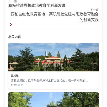
“五个一”课程模块（聆听老党员口述史、学唱抗
上一篇
积极推进思想政治教育学科新发展
战歌曲、制作革命手工艺品、完成急行军、撰写研学
下一篇
西柏坡红色教育基地：高职院校党建与思政教育融合
日记）将红色教育与艺术创作、历史教育深度融合。
的创新实践
例如，由省级非遗传承人指导的“抗战木版画”制作课
程，已成为最受欢迎的体验项目，通过艺术创作强化
历史记忆。
相关内容
狼牙山：红色医疗志愿服务与群众路线实践
狼牙山之行不仅是一次红色教育，更是一次医疗
服务创新的探索。河北医科大学第三医院骨科党总支
以“党建引领践初心，骨医仁术暖燕赵”为品牌，组织
医护团队深入革命圣地，为当地群众提供关节疾病诊
西柏坡
断、健康宣教及上门服务。这种将优质医疗资源下沉
西柏坡景区，位于华北平原和太行山交汇处，在一片向阳的…
2024-01-07
的实践，体现了“兵民是胜利之本”的群众路线精神。
活动中，医护团队通过测量血压、血糖，普及关
节养护知识，并现场示范康复锻炼技巧。对于行动不