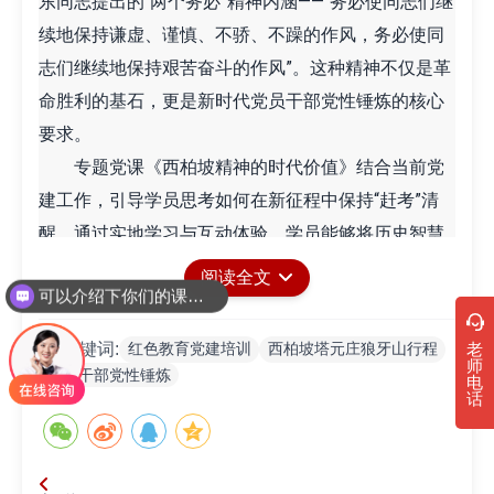
东同志提出的“两个务必”精神内涵——“务必使同志们继
续地保持谦虚、谨慎、不骄、不躁的作风，务必使同
志们继续地保持艰苦奋斗的作风”。这种精神不仅是革
命胜利的基石，更是新时代党员干部党性锤炼的核心
要求。
专题党课《西柏坡精神的时代价值》结合当前党
建工作，引导学员思考如何在新征程中保持“赶考”清
醒。通过实地学习与互动体验，学员能够将历史智慧
转化为推动现代化建设的实际行动力。
阅读全文
可以介绍下你们的课程吗？
塔元庄：乡村振兴的实践课堂与基层治理创新
塔元庄作为习近平总书记多次考察的社会主义新
红色教育党建培训
西柏坡塔元庄狼牙山行程
老
关键词:
农村典范，是5天行程中的关键一站。学员通过走访村
师
党员干部党性锤炼
电
史馆、现代农业产业园，学习党建引领下“村企共
话
建”的发展模式。座谈交流环节中，当地干部分享基层
治理经验，帮助学员拓宽乡村振兴工作思路。