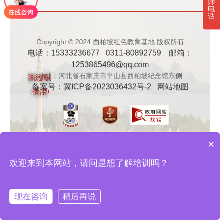
师
电
· 新时代干部培训筑牢理想信念，探秘西…
话
· 干部培训告别形式主义 3大西柏坡教法…
Copyright © 2024 西柏坡红色教育基地 版权所有
电话：15333236677 0311-80892759 邮箱：
1253865496@qq.com
地址：河北省石家庄市平山县西柏坡纪念馆东侧
备案号：
冀ICP备2023036432号-2
网站地图
×
欢迎来到本网站，请问是想了解培训吗？
现在咨询
稍后再说
在线咨询
拨打电话