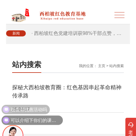
· 西柏坡红色党建培训获98%干部点赞，…
新闻
· 西柏坡红色党建培训获98%干部点赞，…
站内搜索
我的位置：
主页
>
站内搜索
· 干部培训破解走过场 西柏坡红色教育…
探秘大西柏坡教育圈：红色基因串起革命精神
· 2026年干部培训提质增效三大路径，揭…
传承路
· 2026年干部培训提质增效三大路径，揭…
现在有优惠活动吗
25-04-17
可以介绍下你们的课程吗？
· 筑牢新时代干部信仰根基 西柏坡3招给…
老