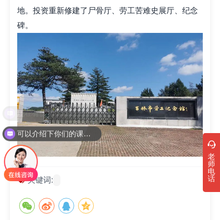
地。投资重新修建了尸骨厅、劳工苦难史展厅、纪念
碑。
现在有优惠活动吗
可以介绍下你们的课程吗？
老
师
电
话
关键词: