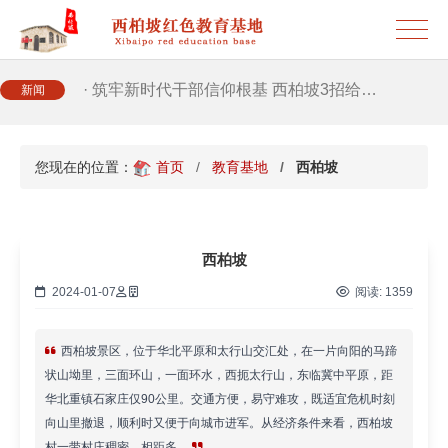
· 2026年干部培训提质增效三大路径，揭…
· 筑牢新时代干部信仰根基 西柏坡3招给…
新闻
· 新时代干部培训筑牢理想信念，探秘西…
您现在的位置：
首页
教育基地
西柏坡
· 干部培训告别形式主义 3大西柏坡教法…
西柏坡
2024-01-07
阅读:
1359
西柏坡景区，位于华北平原和太行山交汇处，在一片向阳的马蹄
状山坳里，三面环山，一面环水，西扼太行山，东临冀中平原，距
华北重镇石家庄仅90公里。交通方便，易守难攻，既适宜危机时刻
向山里撤退，顺利时又便于向城市进军。从经济条件来看，西柏坡
村一带村庄稠密，相距多…