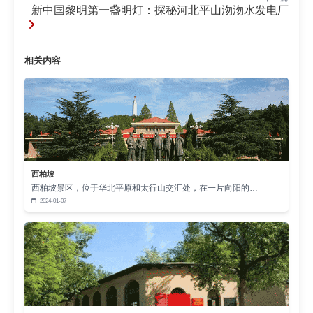
府、晋察冀军区等首脑机关也曾在这里居住长达三年
新中国黎明第一盏明灯：探秘河北平山沕沕水发电厂
半之久。平山县是晋察冀边区的模范县，西柏坡是个
模范村。西柏坡1937年冬建党，到1948年时已有党员
相关内容
40名，分布在33户，占全村人数的12.3%，占全村户
数的33%。
1948年党中央、毛主席移驻西柏坡，在这里指挥
了震惊中外的三大战役，并在1949年召开了具有历史
转折意义的七届二中全会。
周恩来总理评语道“西柏坡是党中央毛主席进入北
西柏坡
西柏坡景区，位于华北平原和太行山交汇处，在一片向阳的…
平解放全中国的最后一个农村指挥所，指挥三大战役
2024-01-07
在此，开党的七届二中全会在此”。经过紧张的筹备，
1947年7月12日，中央工委在西柏坡正式成立。当
然，为了适应战争环境的需要，中央工委当时对外
称“工校”和“劳大”。刘少奇任校长，朱德为董事，分别
称胡校长(胡服，刘少奇化名)、朱校董。