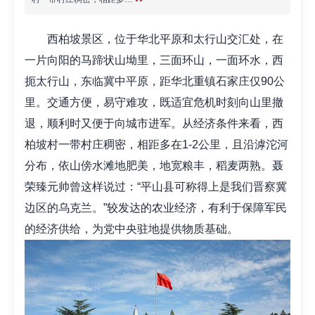
西柏坡景区，位于华北平原和太行山交汇处，在
一片向阳的马蹄状山坳里，三面环山，一面环水，西
扼太行山，东临冀中平原，距华北重镇石家庄仅90公
里。交通方便，易守难攻，既适宜危机时刻向山里撤
退，顺利时又便于向城市进军。从经济条件来看，西
柏坡村一带村庄稠密，相距多在1-2公里，且沿滹沱河
分布，依山傍水滩地肥美，地宽粮丰，稻麦两熟。聂
荣臻元帅曾这样说过：“平山县可称得上是我们晋察冀
边区的乌克兰。”较发达的农业经济，有利于保障军民
的经济供给，为党中央驻地提供物质基础。