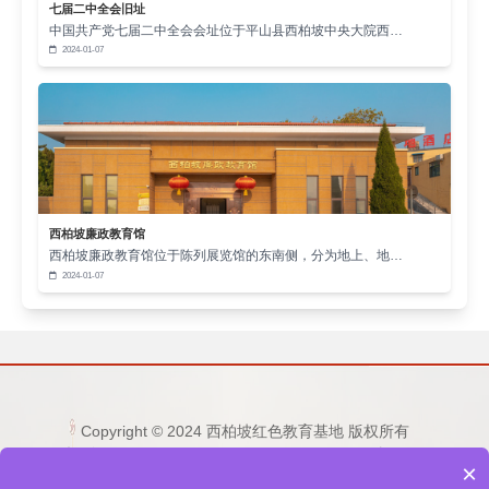
七届二中全会旧址
中国共产党七届二中全会会址位于平山县西柏坡中央大院西…
2024-01-07
西柏坡廉政教育馆
西柏坡廉政教育馆位于陈列展览馆的东南侧，分为地上、地…
2024-01-07
中央工委进驻西柏坡之后，帮助晋察冀野战军打
了四次规模较大的胜仗，歼敌6.2万余人。其中解放石
家庄战役尤为著名。
1947年10月31日，朱德参加了晋察冀野战军区司
令部召开的旅以上干部会议，与杨得志、罗瑞卿、杨
Copyright © 2024 西柏坡红色教育基地 版权所有
成武等共同拟定了攻打石家庄的战略部署。
电话：15333236677 0311-80892759 邮箱：
×
1253865496@qq.com
11月1日，又致电聂荣臻、萧克，要求晋察冀军