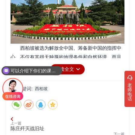
西柏坡被选为解放全中国、筹备新中国的指挥中
心，不仅有其得天独厚的地理条件和自然环境，而且
有多年来建立起来的革命基础和政治优势。平山县革
阅读全文
可以介绍下你们的课程吗？
命发动较早，大革命时期就建立了共产党的组织，到
1946年，全县党支部为608个，共产党员由1931年的
老
西柏坡
关键词:
师
60人发展到19.535人，人民群众听党的话，群众基础
电
话
较好。自抗日战争以来，平山县为晋察冀和晋冀鲁豫
边区两大根据地所环抱。
平山县是晋察冀边区第四军分区和第二军分区领
上一篇
陈庄歼灭战旧址
导机关所在地，中共中央北方分局、晋察冀边区政
下一篇