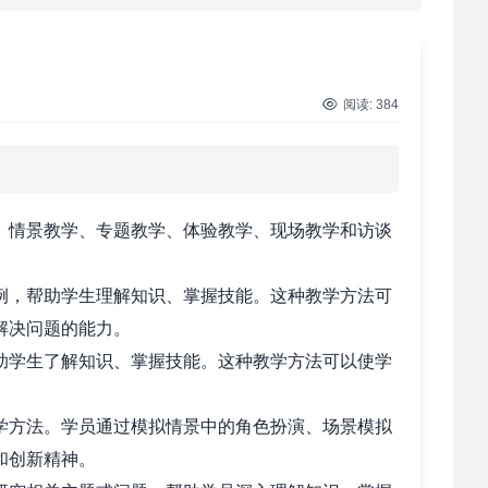
 西柏坡红色党建培训获98%干部点赞，…
 干部培训破解走过场 西柏坡红色教育…
阅读:
384
 2026年干部培训提质增效三大路径，揭…
 2026年干部培训提质增效三大路径，揭…
情景教学、专题教学、体验教学、现场教学和访谈
 筑牢新时代干部信仰根基 西柏坡3招给…
，帮助学生理解知识、掌握技能。这种教学方法可
解决问题的能力。
 新时代干部培训筑牢理想信念，探秘西…
学生了解知识、掌握技能。这种教学方法可以使学
 干部培训告别形式主义 3大西柏坡教法…
方法。学员通过模拟情景中的角色扮演、场景模拟
和创新精神。