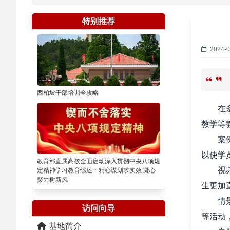
特别推荐
2024-0
西柏坡干部培训全攻略
在多年
教学等
案例教
以使学
教育部直属高校全面启动深入贯彻中央八项规
视频教
定精神学习教育综述：精心谋划求实效 凝心
聚力树新风
生更加
情景教
访问向导
等活动
基地简介