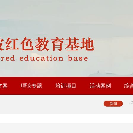
·
·
·
·
·
方案
理论专题
培训项目
活动案例
综
·
修基地
育基地
地
省内路线
国内路线
政协委员履职能力提升
人大代表履职能力提升
工会系统干部研修
乡村振兴专题培训
社会治理专题培训
中层履职能力提升
大思政课实践研修
红色教育研学课程
新闻
·