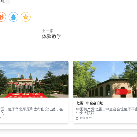
词:
上一篇
体验教学
七届二中全会旧址
景区，位于华北平原和太行山交汇处，在
中国共产党七届二中全会会址位于平
阳的…
中央大院西…
7
2024-01-07