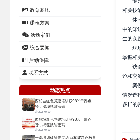
专题教
教育基地
相关技
体验教
课程方案
中的知
活动案例
生的实
综合要闻
现场教
掌握相
后勤保障
访谈教
联系方式
论和交
案例教
动态热点
情况选
西柏坡红色党建培训获98%干部点
多样的
赞，揭秘赋能密码
2026-07-20
西柏坡红色党建培训获98%干部点
赞，揭秘赋能密码
2026-07-20
干部培训破解走过场 西柏坡红色教育