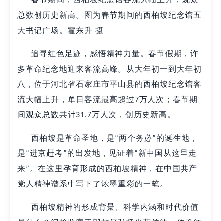
总数创历史新高。图为春节期间的西柏坡纪念馆五
大书记广场。霍东升
摄
追寻红色足迹，感悟精神力量。春节假期，许
多革命纪念地迎来客流高峰。从大年初一到大年初
八，位于河北省石家庄市平山县的西柏坡纪念馆客
流大幅上升，单日客流最高超过
万人次；春节期
7
间观众总数共计
万人次，创历史新高。
31.7
西柏坡是革命圣地，是
两个务必
的诞生地，
“
”
是
进京赶考
的出发地，见证着
新中国从这里走
“
”
“
来
。在这里孕育形成的西柏坡精神，在中国共产
”
党人精神谱系中写下了浓墨重彩的一笔。
西柏坡精神的形成背景、科学内涵和时代价值