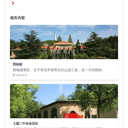
市、最后夺取全国胜利的历史任务，掌握全国政
权、建立新中国的历史使命摆在了党的面前。面对
相关内容
这个重大历史转折，党中央和毛泽东同志深刻认识
到，必须使全党同志在胜利面前保持清醒头脑，在
夺取全国政权后经受住执政考验，防止出现骄傲自
满、贪图享乐、脱离群众而导致人亡政息的危险。
因此，毛泽东同志在七届二中全会上指出
夺取全
“
国胜利，这只是万里长征走完了第一步。如果这一
西柏坡
西柏坡景区，位于华北平原和太行山交汇处，在一片向阳的…
步也值得骄傲，那是比较渺小的，更值得骄傲的还
2024-01-07
在后头
，高瞻远瞩地提出
务必使同志们继续地保
”
“
持谦虚、谨慎、不骄、不躁的作风，务必使同志们
继续地保持艰苦奋斗的作风
。
”
以
两个务必
为核心的西柏坡精神，是中国共
“
”
产党人精神谱系的重要组成部分，是党和国家的宝
七届二中全会旧址