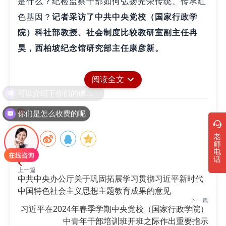
是什么？纪检监察干部如何弘扬光荣传统、传承红
色基因？
记者采访了中共中央党校（国家行政学
院）科社部教授、社会制度比较教研室副主任冉
昊，西柏坡纪念馆研究部主任康彦新。
在波澜壮阔的革命实践中，孕育形成了以
两个
“
阅读全文
务必
为核心的西柏坡精神
”
可以介绍下你们的课程吗？
问：西柏坡精神的形成背景、科学内涵和时代
关键词:
你们是怎么收费的呢
价值是什么？
老
师
康彦新：
西柏坡是革命圣地，党中央和毛泽东
电
话
同志在这里指挥了三大战役，指导革命取得全国胜
上一篇
中共中央办公厅关于巩固拓展学习贯彻习近平新时代
利，进而建立了新中国。
年
月，具有伟大历
1949
3
中国特色社会主义思想主题教育成果的意见
史意义的党的七届二中全会在这里召开。我们党领
下一篇
习近平在2024年春季学期中央党校（国家行政学院）
导人民经过
年浴血奋战，即将完成以农村包围城
28
中青年干部培训班开班之际作出重要指示