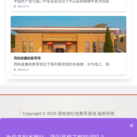
中国共产党七届二中全会会址位于平山县西柏坡中央大院西…
贵精神财富。
年
月，习近平总书记在西柏坡
2013
7
2024-01-07
指出：
全党同志要不断学习领会
两个务必
的深邃
“
‘
’
思想，始终做到谦虚谨慎、艰苦奋斗、实事求是、
一心为民，继续把人民对我们党的
考试
、把我们
‘
’
党正在经受和将要经受各种考验的
考试
考好，使
‘
’
我们的党永远不变质、我们的红色江山永远不变
西柏坡廉政教育馆
色。
谦虚谨慎、艰苦奋斗、实事求是、一心为
”
西柏坡廉政教育馆位于陈列展览馆的东南侧，分为地上、地…
民，就是对西柏坡精神的基本内涵最直接、最精
2024-01-07
确、最凝练的表述。西柏坡精神是在伟大的革命实
践中凝结而成的，对当下仍然具有重大而深远的意
义。
问：党的十八大以来，习近平总书记对用好红
Copyright © 2024 西柏坡红色教育基地 版权所有
电话：15333236677 0311-80892759 邮箱：
色资源、传承红色基因方面有哪些新思想新观点新
×
1253865496@qq.com
论断新要求？
地址：河北省石家庄市平山县西柏坡纪念馆东侧