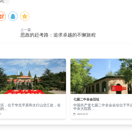
词:
善于反思和总结经验教训也是至关重要的。每一次的失败都是成
越不仅是个人的追求，也会对周围的人产生积极的影响。它能够
上一篇
思政的赶考路：追求卓越的不懈旅程
在追求卓越的道路上取得一定成就时，不要忘记感恩和分享。感
与他人分享，共同进步。
不懈旅程中，我们会遇到各种各样的风景和人物。他们会给我们
受这个旅程的美好。
越是一场永无止境的旅程，它带给我们的不仅仅是成功和成就，
七届二中全会旧址
景区，位于华北平原和太行山交汇处，在
中国共产党七届二中全会会址位于平
坚定地踏上这个旅程，不断追求更高的境界。
阳的…
中央大院西…
7
2024-01-07