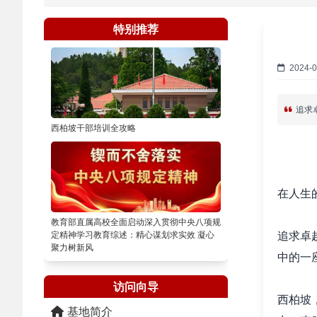
特别推荐
2024-0
追求
西柏坡干部培训全攻略
在人生
教育部直属高校全面启动深入贯彻中央八项规
追求卓
定精神学习教育综述：精心谋划求实效 凝心
聚力树新风
中的一
访问向导
西柏坡
基地简介