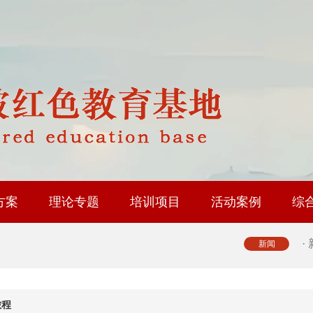
·
·
·
·
方案
理论专题
培训项目
活动案例
综
·
修基地
育基地
地
省内路线
国内路线
政协委员履职能力提升
人大代表履职能力提升
工会系统干部研修
乡村振兴专题培训
社会治理专题培训
中层履职能力提升
大思政课实践研修
红色教育研学课程
·
新闻
·
旅程