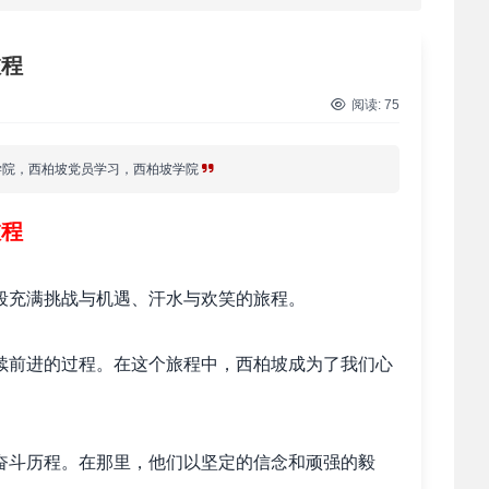
 西柏坡红色党建培训获98%干部点赞，…
旅程
 干部培训破解走过场 西柏坡红色教育…
阅读:
75
 2026年干部培训提质增效三大路径，揭…
学院，西柏坡党员学习，西柏坡学院
 2026年干部培训提质增效三大路径，揭…
旅程
 筑牢新时代干部信仰根基 西柏坡3招给…
段充满挑战与机遇、汗水与欢笑的旅程。
 新时代干部培训筑牢理想信念，探秘西…
续前进的过程。在这个旅程中，西柏坡成为了我们心
 干部培训告别形式主义 3大西柏坡教法…
奋斗历程。在那里，他们以坚定的信念和顽强的毅