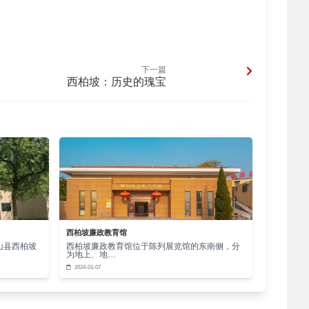
长的机会，从失败中吸取教训，调整策略，不断改进
激励他人，成为他们的榜样。
下一篇
西柏坡：历史的瑰宝
谢那些在旅程中给予帮助和支持的人，将自己的经验
带来不同的体验和启示。让我们珍惜每一个瞬间，用
更是一种内心的满足和成长。让我们以西柏坡精神为
西柏坡廉政教育馆
山县西柏坡
西柏坡廉政教育馆位于陈列展览馆的东南侧，分
为地上、地…
2024-01-07