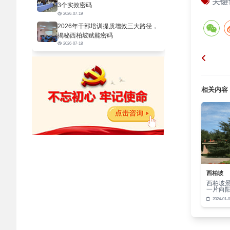
关键
同时，
3个实效密码
2026-07-19
自己。
2026年干部培训提质增效三大路径，
揭秘西柏坡赋能密码
2026-07-18
追求卓
当我们
相关内容
和成果
在这个
心去感
追求卓
西柏坡
西柏坡
动力，
一片向
2024-01-0