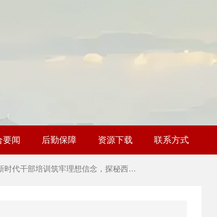
 干部培训破解走过场 西柏坡红色教育…
 2026年干部培训提质增效三大路径，揭…
 2026年干部培训提质增效三大路径，揭…
 筑牢新时代干部信仰根基 西柏坡3招给…
合要闻
后勤保障
资源下载
联系方式
 新时代干部培训筑牢理想信念，探秘西…
 干部培训告别形式主义 3大西柏坡教法…
 西柏坡红色党建培训获98%干部点赞，…