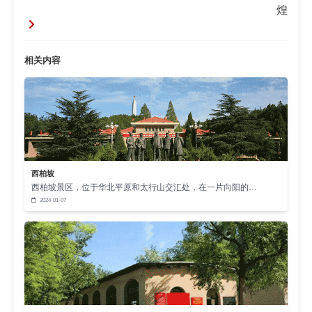
强，不畏艰辛，为了实现自己的梦想和国家的发展而
煌
努力拼搏。在思政课教师的引导下，大学生们逐渐领
悟到，只有通过坚持不懈的努力和顽强的奋斗，才能
相关内容
在人生的道路上披荆斩棘，取得成功，才能为国家和
社会贡献出自己的力量。
与此同时，思政课教师还十分注重培养大学生的
实践能力。他们精心策划各种社会实践活动，如组织
学生参观革命遗址、参与志愿服务、开展调研等。让
学生们在实践中亲身感受西柏坡精神的强大力量，体
西柏坡
西柏坡景区，位于华北平原和太行山交汇处，在一片向阳的…
会到先辈们为了理想和信念所付出的艰辛努力。在这
2024-01-07
些实践活动中，大学生们对西柏坡精神有了更深刻的
理解，也更加坚定了践行这种精神的决心。他们在实
践中不断磨砺自己，提升自身的能力和素质，为将来
走向社会、服务人民做好充分的准备。他们以实际行
动诠释着西柏坡精神，用自己的努力和汗水，在新时