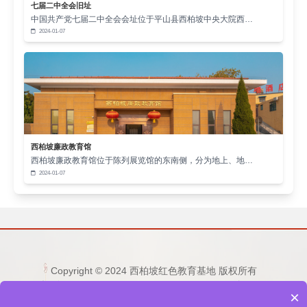
代的征程中书写着属于自己的辉煌篇章。
七届二中全会旧址
中国共产党七届二中全会会址位于平山县西柏坡中央大院西…
以西柏坡为灯塔，思政课教师如领航的舵手，引
2024-01-07
领着大学生在成长的道路上稳步前行。他们用自己的
智慧和热情，点燃了大学生心中的理想之火；他们用
自己的言传身教，诠释了西柏坡精神的真谛。在他们
的影响下，大学生们树立了正确的价值观，培养了高
尚的品德，提升了自身的素养。他们将西柏坡精神内
西柏坡廉政教育馆
化为自己的精神力量，在学习和生活中不断努力，追
西柏坡廉政教育馆位于陈列展览馆的东南侧，分为地上、地…
求卓越。他们以实际行动践行着西柏坡精神，为实现
2024-01-07
中华民族伟大复兴的中国梦而不懈奋斗。
在新时代的征程中，我们要继续大力弘扬西柏坡
精神，让它在思政课教师的引领下，激励更多的大学
生为了国家的繁荣富强、民族的振兴崛起、人民的幸
Copyright © 2024 西柏坡红色教育基地 版权所有
福安康而奋勇拼搏。让西柏坡这座灯塔永远闪耀，照
电话：15333236677 0311-80892759 邮箱：
亮大学生前行的道路，指引他们走向更加美好的未
×
1253865496@qq.com