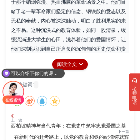
· 新时代干部培训筑牢理想信念，探秘西…
于那个硝烟弥漫、热血沸腾的革命场景之中。他们目
睹了老一辈革命家们坚定的信念、钢铁般的意志以及
· 干部培训告别形式主义 3大西柏坡教法…
无私的奉献，内心被深深触动，明白了胜利果实的来
之不易。这种沉浸式的教育体验，如同一股清泉，缓
缓流淌进大学生的心田，滋养着他们的爱国情怀，让
他们深刻认识到自己所肩负的沉甸甸的历史使命和责
任。
阅读全文
西柏坡精神所蕴含的艰苦奋斗、敢于担当的品
可以介绍下你们的课程吗？
质，如同一座巍峨的山峰，矗立在思政课教师引领大
关键词:
学生的道路上。教师们通过一个个鲜活的事例、一段
老
师
段真实的历史，向大学生们展现了先辈们在艰难困苦
电
话
的环境中如何顽强拼搏、砥砺前行。他们鼓励大学生
在面对困难与挑战时，要保持坚韧不拔的毅力，勇敢
上一篇
地担当起自己的责任，积极主动地去迎接生活中的每
西柏坡精神与当代青年：在党史中筑牢忠党爱国之基
下一篇
一次考验。他们用西柏坡精神激励大学生们奋发图
在新时代的赶考路上，以党的教育和铁的纪律铸就辉