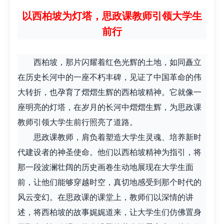
以西柏坡为灯塔，思政课教师引领大学生
· 干部培训告别形式主义 3大西柏坡教法…
前行
· 西柏坡红色党建培训获98%干部点赞，…
西柏坡，那片闪耀着红色光辉的土地，如同矗立
· 西柏坡红色党建培训获98%干部点赞，…
在历史长河中的一座不朽丰碑，见证了中国革命的伟
大转折，也孕育了熠熠生辉的西柏坡精神。它就像一
· 干部培训破解走过场 西柏坡红色教育…
座明亮的灯塔，
在岁月的长河中熠熠生辉，为思政课
教师引领大学生前行照亮了道路。
· 2026年干部培训提质增效三大路径，揭…
思政课教师，肩负着塑造大学生灵魂、培养新时
代建设者的神圣使命。他们以西柏坡精神为指引，将
· 2026年干部培训提质增效三大路径，揭…
那一段波澜壮阔的历史画卷生动地展现在大学生面
前，让他们能够穿越时空，真切地感受到那个时代的
· 筑牢新时代干部信仰根基 西柏坡3招给…
风云变幻。在思政课的课堂上，教师们以深情的讲
述，将西柏坡的故事娓娓道来，让大学生们仿佛置身