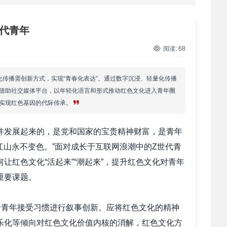
 筑牢新时代干部信仰根基 西柏坡3招给…
代青年
 新时代干部培训筑牢理想信念，探秘西…
阅读:
68
 干部培训告别形式主义 3大西柏坡教法…
化传播需创新方式，实现“青春化表达”。通过数字沉浸、轻量化传播
借助社交媒体平台，以年轻化语言和形式推动红色文化进入青年圈
，实现红色基因的代际传承。
发展起来的，是党和国家的宝贵精神财富，是青年
江山永不变色。”面对成长于互联网浪潮中的Z世代青
红色文化“活起来”“潮起来”，提升红色文化对青年
重要课题。
青年接受习惯进行叙事创新。应将红色文化的精神
乐化等倾向对红色文化价值内核的消解，红色文化方