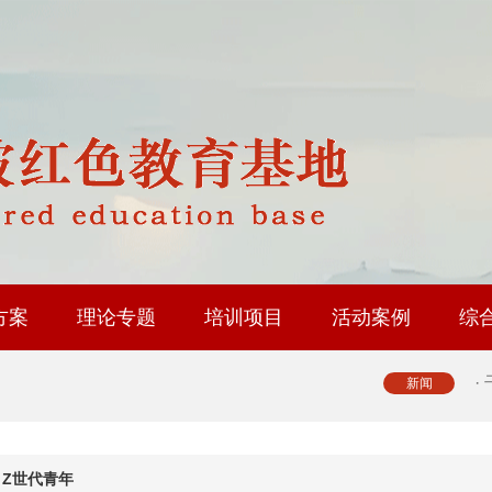
·
·
·
·
方案
理论专题
培训项目
活动案例
综
·
修基地
育基地
地
省内路线
国内路线
政协委员履职能力提升
人大代表履职能力提升
工会系统干部研修
乡村振兴专题培训
社会治理专题培训
中层履职能力提升
大思政课实践研修
红色教育研学课程
·
新闻
·
Z世代青年