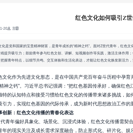
·
红色文化如何吸引Z世
·
1-20
言
·
文化是党和国家的宝贵精神财富，是青年成长的“精神之钙”。面对Z世代青年，红色文
游戏提升吸引力；鼓励青年参与红色文创、讲解、短视频创作等实践，激活主体作用；
有把握青年特点，以细节共鸣、交互体验和生活化表达，才能让红色文化焕发新活力
化作为先进文化形态，是在中国共产党百年奋斗历程中孕育并
“精神之钙”。习近平总书记强调：“把红色基因传承好，确保红色
独特的认知特点和接受习惯给红色文化的传播带来诸多挑战，如何让
吸引力，实现红色基因的代际传承，成为新时代思想政治工作的
事创新：红色文化传播的青春化表达
青年偏好具象化、场景化、沉浸式体验，红色文化传播需契合
青年的现实关注及成长需求深度融合，防止形式化、碎片化、娱