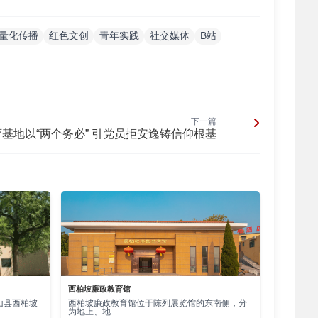
部门采取有效措施，积极推动红色文化教育从认知向
量化传播
红色文创
青年实践
社交媒体
B站
体创造性，提升红色文化在青年群体中的吸引力。
据地，将井冈山精神融入现代生活，设计具有实用
的创意活力。二是红色故事我来讲。扬州大学商学院
因的“解码者”和“传承者”，铸牢“红色江山我来
下一篇
部高校师生共创红色文旅微短剧《红旗渠之相逢盛世》一
基地以“两个务必” 引党员拒安逸铸信仰根基
拍摄制作、后期剪辑的全过程中，沉浸式感悟红色基
我来创。北京大学青年学子将当下年轻一代所面临的
文字游戏《破晓以后》，使青年在沉浸式的剧情中既
共鸣。
59岁网民日均上网时长439分钟，Z世代作为该年
要助力青年群体补足“精神之钙”，必须主动走进年
西柏坡廉政教育馆
黏性高的特点，与年轻用户建立深度链接，提升红色
山县西柏坡
西柏坡廉政教育馆位于陈列展览馆的东南侧，分
为地上、地…