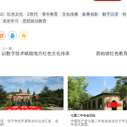
“主动探索”形成价值认同。各地文化和旅游行政部门应协同教育
红色文化
Z世代
青年教育
文化传播
叙事创新
数字沉浸
轻
词:
化，通过开展各种红色主题实践活动，充分激发Z世代青年的主
党史学习
思想政治教育
色文创产品我来设。湖北美术学院学生通过调研井冈山革命根
活性的文创产品，用青春方式传承红色文化，展现出新时代青年
色讲解团连续27年义务讲解，青年学子握紧红色接力棒，成为红色基
上一篇
信仰根基。三是红色短视频我来拍。2025年9月16日，全国首
以数字技术赋能地方红色文化传承
西柏坡红色教育
，便引发了众多青年学子的关注与热议。学生在参与剧本创作、
承，使红色信仰在实践中焕发出更加璀璨的光芒。四是红色游戏
历史人物的生命轨迹紧密关联，创作出了一款富有互动性的视频
史对话，又能反思自身的成长与选择，引发广大青年群体的强烈
台联动：红色文化传播的青年圈层适配
计局2024年发布的第三次全国时间利用调查公报显示，17——
民的核心群体，平均每日上网时长普遍高于平均水平。红色文化若
七届二中全会旧址
集的线上空间，利用社交媒体平台互动性强、传播速度快、用户
景区，位于华北平原和太行山交汇处，在
中国共产党七届二中全会会址位于平
阳的…
中央大院西…
感召力。