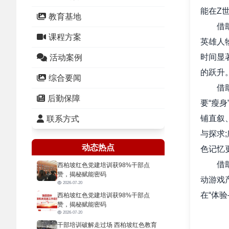
能在Z
教育基地
借助数
课程方案
英雄人
时间显
活动案例
的跃升
综合要闻
借助轻
后勤保障
要“瘦
铺直叙
联系方式
与探求
动态热点
色记忆
借助互
西柏坡红色党建培训获98%干部点
赞，揭秘赋能密码
动游戏
2026-07-20
在“体
西柏坡红色党建培训获98%干部点
赞，揭秘赋能密码
主
2026-07-20
干部培训破解走过场 西柏坡红色教育
马克思