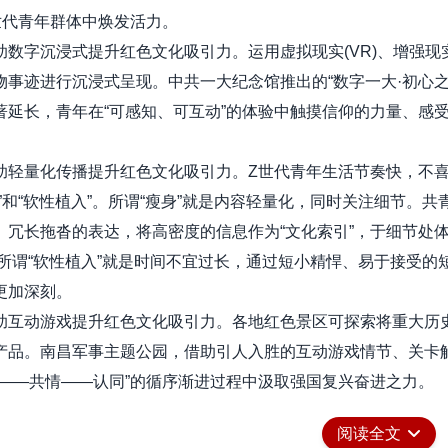
世代青年群体中焕发活力。
字沉浸式提升红色文化吸引力。运用虚拟现实(VR)、增强现实
物事迹进行沉浸式呈现。中共一大纪念馆推出的“数字一大·初心之
著延长，青年在“可感知、可互动”的体验中触摸信仰的力量、感
。
量化传播提升红色文化吸引力。Z世代青年生活节奏快，不喜
身”和“软性植入”。所谓“瘦身”就是内容轻量化，同时关注细节
、冗长拖沓的表达，将高密度的信息作为“文化索引”，于细节处
;所谓“软性植入”就是时间不宜过长，通过短小精悍、易于接受
更加深刻。
动游戏提升红色文化吸引力。各地红色景区可探索将重大历史
产品。南昌军事主题公园，借助引人入胜的互动游戏情节、关卡
验——共情——认同”的循序渐进过程中汲取强国复兴奋进之力。
体激活：红色文化传播的青年实践
阅读全文
主义经典理论指出，实践不仅是人类认识世界的基础，更是人的