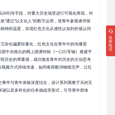
(AR)等手段，对重大历史场景进行可视化再现，对
旅”通过“以文化人”的数字运用，使青年参观者停留
受精神的温度，实现红色文化从感性认知到价值认同
老
师
冗杂化偏爱轻量化，红色文化在青年中的传播需
电
话
。共青团中央推出的网上团课特辑《一口行军锅》规避平
体悟历史的厚重感，成功激发青年对历史的主动思考
的短视频方式持续传递，如同春雨般润物细无声，让红
事件与青年体验深度结合，设计系列寓教于乐的互
解谜以及多样化的任务挑战等形式，引导青年群体
存在的唯一方式。Z世代青年拒绝“被定义”，更倾