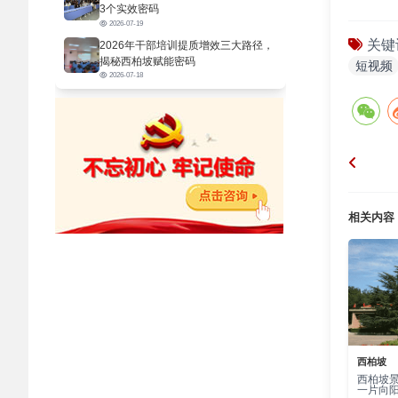
3个实效密码
向通过
2026-07-19
关键
2026年干部培训提质增效三大路径，
实践转
揭秘西柏坡赋能密码
短视频
一是红
2026-07-18
性、生
学生红
守”的
经上线
因的传
相关内容
困惑与
能与历
平
国家统
龄段网
西柏坡
轻人聚
西柏坡
一片向
文化的