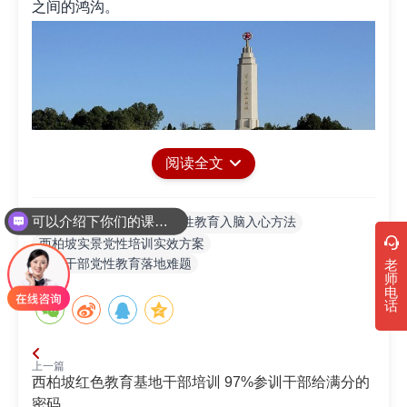
之间的鸿沟。
阅读全文
可以介绍下你们的课程吗？
新时代干部党性教育入脑入心方法
关键词:
实效方案的内核
西柏坡实景党性培训实效方案
实效，从来不是喊出来的。方案的核心，是让干
破解干部党性教育落地难题
老
师
部主动参与，而非被动接受。从旧址踏勘到思想研
电
话
讨，每一个环节都紧扣党性要求。难道被动接受的教
育，能比得上主动思考的收获？主动思考。深度共
鸣。真正内化。这套方案摒弃了表面化的流程设计，
上一篇
西柏坡红色教育基地干部培训 97%参训干部给满分的
转而聚焦干部的思想认知提升，让党性要求真正融入
密码