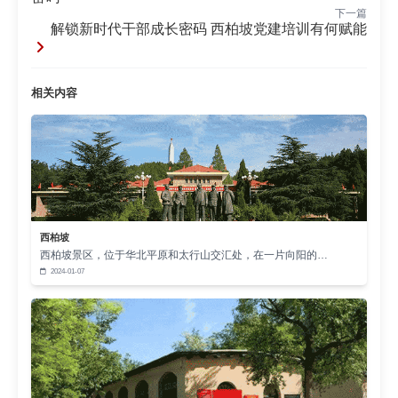
日常工作与生活。
下一篇
解锁新时代干部成长密码 西柏坡党建培训有何赋能
破解难题的关键
入脑入心难，难在脱离实际。西柏坡的方案，把
党性教育与干部的工作需求结合起来。让干部从历史
相关内容
中汲取力量，用于解决现实问题。这难道不是破解困
境的核心？
新时代干部党性教育入脑入心，需要的不是花架
子，而是真功夫。西柏坡实景党性培训的实效方案，
为各地提供了可借鉴的方向。破解干部党性教育落地
西柏坡
难题，从来都有路径可循。
西柏坡景区，位于华北平原和太行山交汇处，在一片向阳的…
2024-01-07
文章来源：本站原创 作者：崔老师