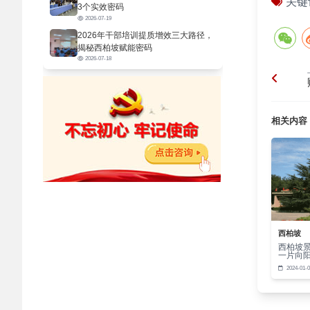
关键
3个实效密码
对作风
2026-07-19
红
2026年干部培训提质增效三大路径，
揭秘西柏坡赋能密码
神沃土
2026-07-18
干事创
担
当
相关内容
育的永
文
西柏坡
西柏坡
一片向
2024-01-0