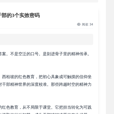
 西柏坡红色党建培训获98%干部点赞，…
部的3个实效密码
 干部培训破解走过场 西柏坡红色教育…
阅读:
34
 2026年干部培训提质增效三大路径，揭…
 2026年干部培训提质增效三大路径，揭…
答案。不是空泛的口号。是刻进骨子里的精神传承。
 筑牢新时代干部信仰根基 西柏坡3招给…
。西柏坡的红色教育，把初心具象成可触摸的信仰坐
 新时代干部培训筑牢理想信念，探秘西…
对干部精神世界的深度校准。那些跨越时空的精神力
 干部培训告别形式主义 3大西柏坡教法…
的红色教育，从不局限于课堂。它把担当转化为可践