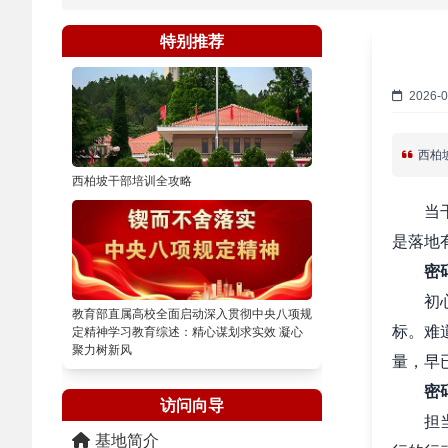
特别推荐
2026-0
西柏
西柏坡干部培训全攻略
当
是落地
密
初
教育部直属高校全面启动深入贯彻中央八项规
标。难
定精神学习教育综述：精心谋划求实效 凝心
聚力树新风
量，早
密
访问向导
担
基地简介