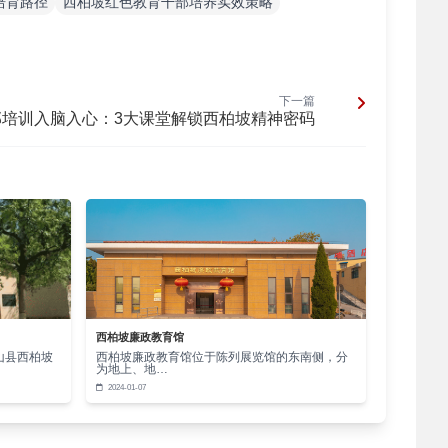
培育路径
西柏坡红色教育干部培养实效策略
一日的坚守。新时代干部的培育，怎能离开这样的精
。它让干部懂担当、会担当、敢担当，让善作为成为
下一篇
部培训入脑入心：3大课堂解锁西柏坡精神密码
最坚实的支撑。西柏坡的实效密码，终将成为干部培
。
西柏坡廉政教育馆
山县西柏坡
西柏坡廉政教育馆位于陈列展览馆的东南侧，分
为地上、地…
2024-01-07