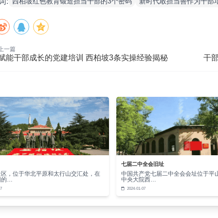
西柏坡红色教育锻造担当干部的3个密码
新时代敢担当善作为干部
词:
底线的牢固坚守。
色教育的实效，从来不是一蹴而就。是潜移默化的浸润。是日复
？西柏坡的密码，不是藏在书本里的公式，是刻在行动里的指南
上一篇
业的标配。
赋能干部成长的党建培训 西柏坡3条实操经验揭秘
干
当者有底气。善作为有方向。
红色基因与时代需求同频共振，干部队伍的担当善作为，便有了
恒养分，滋养出一批批能扛事、愿干事、干成事的新时代好干部
章来源：本站原创 作者：崔老师
七届二中全会旧址
景区，位于华北平原和太行山交汇处，在
中国共产党七届二中全会会址位于平
阳的…
中央大院西…
7
2024-01-07