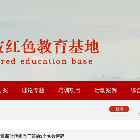
·
·
·
·
方案
理论专题
培训项目
活动案例
综
·
修基地
育基地
地
省内路线
国内路线
政协委员履职能力提升
人大代表履职能力提升
工会系统干部研修
乡村振兴专题培训
社会治理专题培训
中层履职能力提升
大思政课实践研修
红色教育研学课程
·
新闻
·
造新时代担当干部的3个实效密码