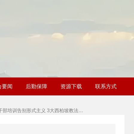
 干部培训破解走过场 西柏坡红色教育…
 2026年干部培训提质增效三大路径，揭…
 2026年干部培训提质增效三大路径，揭…
 筑牢新时代干部信仰根基 西柏坡3招给…
合要闻
后勤保障
资源下载
联系方式
 新时代干部培训筑牢理想信念，探秘西…
 干部培训告别形式主义 3大西柏坡教法…
 西柏坡红色党建培训获98%干部点赞，…