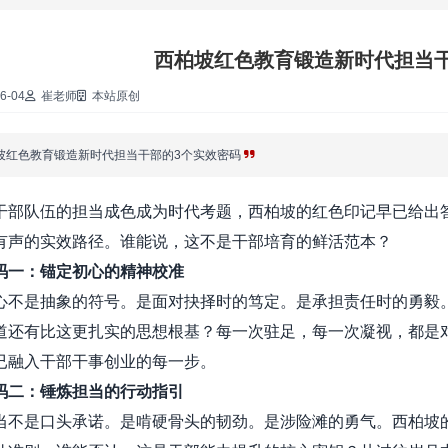
·
西柏坡红色教育锻造新时代担当干
·
6-04
崔老师
本站原创
·
坡红色教育锻造新时代担当干部的3个实效密码
·
干部队伍的担当成色成为时代考题，西柏坡的红色印记早已给出
有声的实效路径。谁能说，这不是干部培育的鲜活范本？
·
码一：锚定初心的精神校准
心不是抽象的符号。是面对抉择时的笃定。是承担责任时的勇毅
·
道还有比这更扎实的思想根基？每一次驻足，每一次凝视，都是
已融入干部干事创业的每一步。
·
码二：锤炼担当的行动指引
当不是口头承诺。是啃硬骨头的韧劲。是涉险滩的勇气。西柏坡