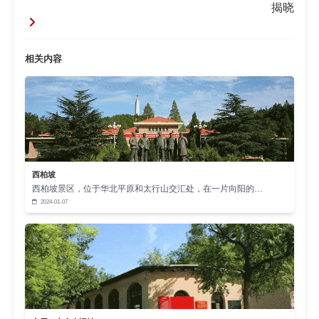
揭晓
和当下工作结合。不是空喊口号，是引导干部思考。
思考如何把先辈的担当，转化为当下的作为。思考如
相关内容
何把红色经验，用到解决实际问题中去。让培训的成
果，真正落地。让红色基地的培训，不再是一场空
谈。
学用结合，才是根本。
干部培训告别走过场，从来不是一句空话。需要
找对方法，找对路径。西柏坡的3个妙招，给了我们启
西柏坡
西柏坡景区，位于华北平原和太行山交汇处，在一片向阳的…
示。只有真正触动思想，真正融入实践，才能让培训
2024-01-07
入脑入心，才能让干部真正成长。这，才是干部培训
的应有之义。难道不是吗？
文章来源：本站原创 作者：崔老师