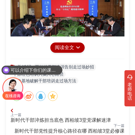
阅读全文
传统培训的藩篱，在于单向输出。你讲我听，你
西柏坡干部培训告别走过场妙招
关键词:
可以介绍下你们的课程吗？
说我记，毫无互动可言。这样的模式，怎能让干部培
干部红色培训入脑入心路径
训告别走过场？西柏坡换了思路。把被动接受变成主
红色基地破解干部培训走过场方法
老
师
动探寻。不是让干部当观众，是让他们当参与者。从
电
话
史料研读里挖本质，从情境复盘里找共鸣。每一步，
都走得扎实。没有花架子，只有真东西。
上一篇
落地生根，校准行动坐标
新时代干部淬炼担当底色 西柏坡3堂党课解迷津
培训的最终目的，是指导实践。如果学归学，做
下一篇
新时代干部党性提升核心路径在哪 西柏坡3堂必修课
归做，这样的干部培训意义何在？西柏坡把红色精神