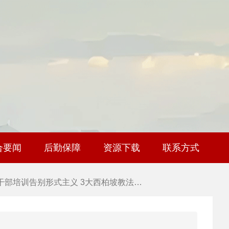
 干部培训破解走过场 西柏坡红色教育…
 2026年干部培训提质增效三大路径，揭…
 2026年干部培训提质增效三大路径，揭…
 筑牢新时代干部信仰根基 西柏坡3招给…
合要闻
后勤保障
资源下载
联系方式
 新时代干部培训筑牢理想信念，探秘西…
 干部培训告别形式主义 3大西柏坡教法…
 西柏坡红色党建培训获98%干部点赞，…