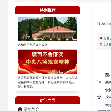
特别推荐
2024-0
西柏
育培训
西柏坡干部培训全攻略
西
教育部直属高校全面启动深入贯彻中央八项规
说，西
定精神学习教育综述：精心谋划求实效 凝心
聚力树新风
爱
坡，这
访问向导
当
基地简介