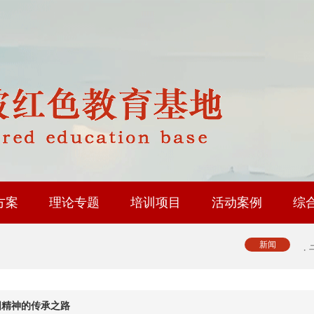
·
·
·
·
方案
理论专题
培训项目
活动案例
综
·
修基地
育基地
地
省内路线
国内路线
政协委员履职能力提升
人大代表履职能力提升
工会系统干部研修
乡村振兴专题培训
社会治理专题培训
中层履职能力提升
大思政课实践研修
红色教育研学课程
·
新闻
·
国精神的传承之路