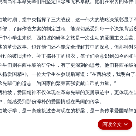
说着当年革命先辈们的坚定信念和无私奉献。他们在艰苦的条件
柏坡时期，党中央指挥了三大战役，这一伟大的战略决策彰显了
挥部，了解作战方案的制定过程，能深切感受到每一个决策背后
于中小学生来说，西柏坡的研学之旅是一次生动的爱国主义启蒙
述的革命故事。也许他们还不能完全理解其中的深意，但那种对
用过的破旧步枪、补丁摞补丁的棉衣，孩子们会意识到如今的和
学生们则在西柏坡的研学中，有了更深刻的思考。他们将西柏坡
弘扬爱国精神。一位大学生在参观后写道：“在西柏坡，我明白
承先辈们的遗志，为国家的繁荣富强贡献自己的力量。”
西柏坡，爱国精神不仅体现在革命先辈的英勇事迹中，更体现在
中，能感受到那份淳朴的爱国情感在民间的传承。
柏坡研学，是一条连接过去与现在的桥梁，是一条传承爱国精神
去，让它在每一位学子的心中绽放出绚丽的光芒，激励着我们为
阅读全文