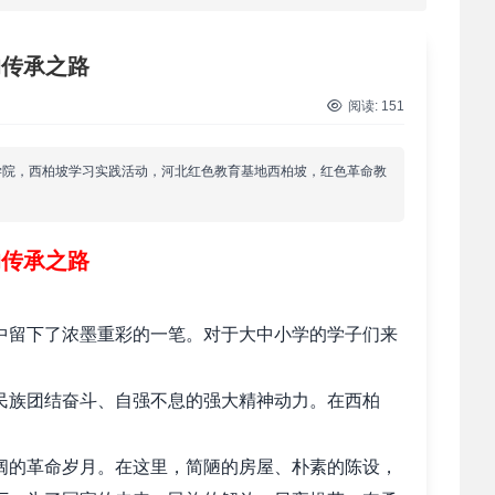
 西柏坡红色党建培训获98%干部点赞，…
的传承之路
 干部培训破解走过场 西柏坡红色教育…
阅读:
151
 2026年干部培训提质增效三大路径，揭…
学院，西柏坡学习实践活动，河北红色教育基地西柏坡，红色革命教
 2026年干部培训提质增效三大路径，揭…
的传承之路
 筑牢新时代干部信仰根基 西柏坡3招给…
中留下了浓墨重彩的一笔。对于大中小学的学子们来
 新时代干部培训筑牢理想信念，探秘西…
民族团结奋斗、自强不息的强大精神动力。在西柏
 干部培训告别形式主义 3大西柏坡教法…
阔的革命岁月。在这里，简陋的房屋、朴素的陈设，