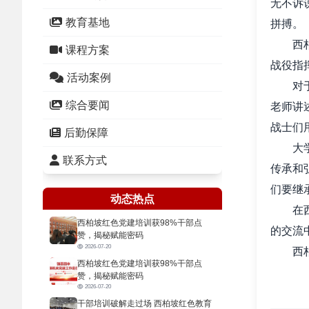
无不诉
教育基地
拼搏。
西
课程方案
战役指
活动案例
对
综合要闻
老师讲
战士们
后勤保障
大
联系方式
传承和
们要继
动态热点
在
西柏坡红色党建培训获98%干部点
的交流
赞，揭秘赋能密码
2026-07-20
西
西柏坡红色党建培训获98%干部点
传承下
赞，揭秘赋能密码
2026-07-20
干部培训破解走过场 西柏坡红色教育