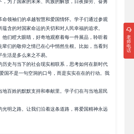
下，为了国家的未来、民族的解放，日夜操劳、奋勇
革命领袖们的卓越智慧和爱国情怀。学子们通过参观
所蕴含的对国家命运的关切和对人民幸福的追求。
。他们瞪大眼睛，好奇地观察着每一件展品，聆听着
老
师
先辈们的敬仰之情已在心中悄然生根。比如，当看到
电
话
平生活是多么来之不易。
的历史与当下的社会现实相联系，思考如何在新时代
了爱国不是一句空洞的口号，而是实实在在的行动。我
当地百姓的默默支持和奉献里。
学子们在与当地居民
的光明之路。让我们沿着这条道路，将爱国精神永远
实现中华民族伟大复兴的中国梦而不懈奋斗！