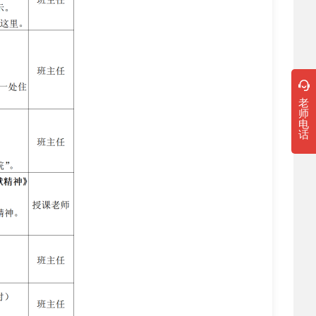
老
师
电
话