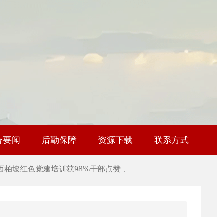
 2026年干部培训提质增效三大路径，揭…
 筑牢新时代干部信仰根基 西柏坡3招给…
 新时代干部培训筑牢理想信念，探秘西…
 干部培训告别形式主义 3大西柏坡教法…
合要闻
后勤保障
资源下载
联系方式
 西柏坡红色党建培训获98%干部点赞，…
 西柏坡红色党建培训获98%干部点赞，…
 干部培训破解走过场 西柏坡红色教育…