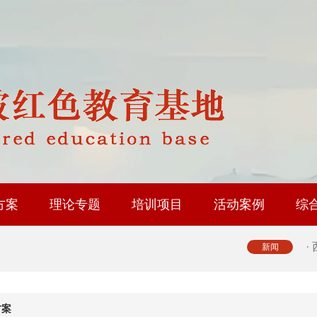
·
·
·
·
方案
理论专题
培训项目
活动案例
综
·
修基地
育基地
地
省内路线
国内路线
政协委员履职能力提升
人大代表履职能力提升
工会系统干部研修
乡村振兴专题培训
社会治理专题培训
中层履职能力提升
大思政课实践研修
红色教育研学课程
·
新闻
·
方案