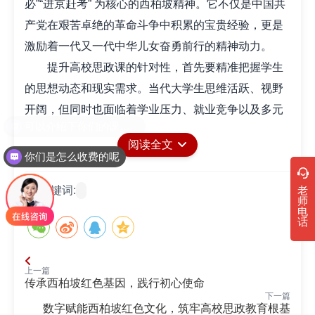
必”“进京赶考” 为核心的西柏坡精神。它不仅是中国共
产党在艰苦卓绝的革命斗争中积累的宝贵经验，更是
激励着一代又一代中华儿女奋勇前行的精神动力。
提升高校思政课的针对性，首先要精准把握学生
的思想动态和现实需求。当代大学生思维活跃、视野
开阔，但同时也面临着学业压力、就业竞争以及多元
文化思潮的冲击，在理想信念、道德观念和人生规划
阅读全文
等方面容易出现困惑。将西柏坡精神融入思政课教
你们是怎么收费的呢
学，能够为解答这些困惑提供有力支撑。比如，在讲
老
关键词:
述理想信念时，通过回顾西柏坡时期中国共产党人在
师
电
艰苦环境下依然坚定革命理想，为实现民族独立和人
话
民解放不懈奋斗的历程，让学生深刻认识到理想信念
的重要性。引导学生思考在新时代背景下，如何将个
上一篇
人理想与国家发展紧密相连，树立起为实现中华民族
传承西柏坡红色基因，践行初心使命
下一篇
伟大复兴中国梦而努力奋斗的远大志向。
数字赋能西柏坡红色文化，筑牢高校思政教育根基