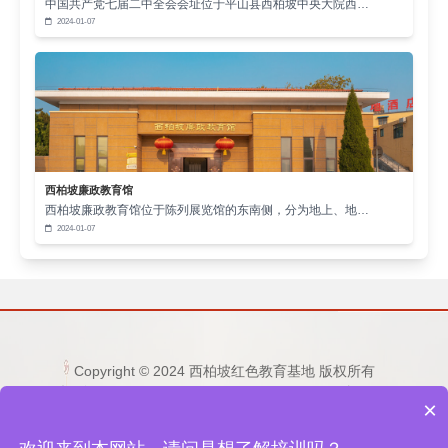
中国共产党七届二中全会会址位于平山县西柏坡中央大院西…
兴趣。例如，组织学生观看关于西柏坡的纪录片、电
2024-01-07
影，让学生直观感受那段波澜壮阔的历史；邀请西柏
坡纪念馆的讲解员或研究西柏坡精神的专家学者走进
课堂，举办专题讲座，为学生深入解读西柏坡精神的
内涵和价值；开展以 “西柏坡精神与当代大学生” 为主
题的课堂讨论、演讲比赛、征文活动等，让学生积极
参与到教学中来，在互动交流中深化对西柏坡精神的
西柏坡廉政教育馆
西柏坡廉政教育馆位于陈列展览馆的东南侧，分为地上、地…
理解和认识。
2024-01-07
此外，还可以借助现代信息技术，打造线上线下
相结合的教学模式。利用网络平台，开设西柏坡精神
专题课程，上传相关的教学视频、文献资料等，供学
生自主学习；通过社交媒体平台，组织学生开展线上
讨论，分享学习心得和体会，拓展教学的时间和空
Copyright © 2024 西柏坡红色教育基地 版权所有
电话：15333236677 0311-80892759 邮箱：
间。同时，鼓励学生利用课余时间，开展关于西柏坡
×
1253865496@qq.com
精神的社会实践调研，如参观西柏坡纪念馆、走访当
地址：河北省石家庄市平山县西柏坡纪念馆东侧