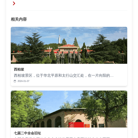
在道德观念教育方面，西柏坡精神中的 “两个务
必”，即务必使同志们继续地保持谦虚、谨慎、不骄、
相关内容
不躁的作风；务必使同志们继续地保持艰苦奋斗的作
风，具有极强的现实指导意义。面对当前社会中存在
的享乐主义、拜金主义等不良风气，思政课教师可以
结合西柏坡精神，引导学生反思自身行为，培养他们
勤俭节约、艰苦奋斗的良好品质，树立正确的消费观
和价值观。同时，通过讲述西柏坡时期党员干部密切
西柏坡
西柏坡景区，位于华北平原和太行山交汇处，在一片向阳的…
联系群众、全心全意为人民服务的故事，教育学生增
2024-01-07
强社会责任感，培养奉献精神，积极投身于社会实
践，为社会发展贡献自己的力量。
增强高校思政课的吸引力，需要创新教学方法和
手段，让思政课更加贴近学生、贴近实际、贴近生
活。在教学过程中，可以充分利用西柏坡丰富的红色
文化资源，采用多样化的教学方式，激发学生的学习
七届二中全会旧址