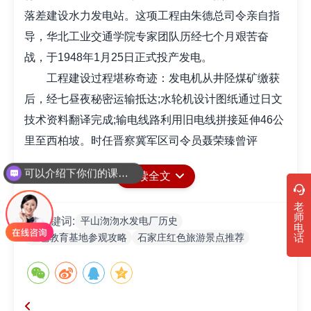
落差建设水力发电站。这项工程由朱德总司令亲自指
导，华北工业交通学院专家团队历经七个月艰苦奋
战，于1948年1月25日正式投产发电。
工程建设过程堪称奇迹：发电机从井陉煤矿缴获
后，经七昼夜秘密运输抵达;水轮机设计图纸通过日文
技术资料翻译完成;输电线路利用旧电线拼接延伸46公
里至西柏坡。时任晋察冀军区司令员聂荣臻曾评
价：“沕沕水发电厂的建成，让前线弹药生产效率提升
可以介绍下你们的课程吗？
阅读全文
三十倍，让党中央的电报指令昼夜不停。”
老
师
平山沕沕水发电厂历史
关键词:
电
红色教育基地参观攻略
石家庄红色旅游景点推荐
话