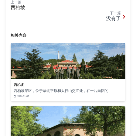
上一篇
西柏坡
下一篇
二、见证历史的建筑密码
没有了
现存的沕沕水发电厂旧址完整保留着战时风貌。
主厂房采用石木结构，墙壁以石灰拌红土替代水泥，
相关内容
屋顶覆盖当地烧制的青瓦。厂房内陈列着德国西门子
产194千瓦发电机、木质水轮机等原始设备，这些在
物资匮乏年代拼凑而成的装置，至今仍能通过手动操
作演示发电原理。
纪念馆内的“新中国黎明的第一盏灯光从这里点
西柏坡
亮”主题展览，通过200余件实物、30余幅历史油画和
西柏坡景区，位于华北平原和太行山交汇处，在一片向阳的…
2024-01-07
场景复原，生动再现了建设者们“白天扛枪打仗，夜晚
挑灯建厂”的峥嵘岁月。其中最珍贵的展品是朱德总司
令1948年视察时题写的“红色发电厂”手迹，以及毛泽
东1950年写给石家庄电业职工的鼓励信原件。
三、历久弥新的精神传承