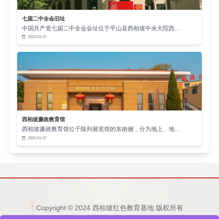
作为河北省爱国主义教育基地，沕沕水发电厂每
七届二中全会旧址
年接待游客超20万人次。这里独创的“三线教育法”深
中国共产党七届二中全会会址位于平山县西柏坡中央大院西…
2024-01-07
受好评：在发电旧址开展“沉浸式党课”，通过模拟发电
操作体验革命艰辛;在纪念馆设置“红色工坊”，组织青
少年参与发电设备模型制作;在景区内开辟“初心步
道”，沿途设置30余处历史场景雕塑。
平山文旅部门负责人介绍，景区通过“红色+生
态”融合模式，将发电厂旧址与周边百丈飞瀑、水帘洞
西柏坡廉政教育馆
等自然景观串联，打造出“上午学历史、下午赏山水”的
西柏坡廉政教育馆位于陈列展览馆的东南侧，分为地上、地…
2024-01-07
特色旅游线路。这种创新模式使红色教育从单一的参
观学习，转变为集体验、研学、休闲于一体的综合实
践。
Copyright © 2024 西柏坡红色教育基地 版权所有
电话：15333236677 0311-80892759 邮箱：