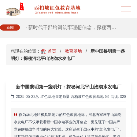
· 筑牢新时代干部信仰根基 西柏坡3招给…
· 新时代干部培训筑牢理想信念，探秘西…
新闻
· 干部培训告别形式主义 3大西柏坡教法…
您现在的位置：
首页
教育基地
新中国黎明第一盏
明灯：探秘河北平山沕沕水发电厂
新中国黎明第一盏明灯：探秘河北平山沕沕水发电厂
2025-05-22
红色基地崔老师
西柏坡红色教育基地
阅读:
328
作为华北地区极具影响力的红色教育地标，河北石家庄平山沕沕
水发电厂不仅承载着新中国水电事业的开创史，更见证了中国共产
党在解放战争时期的伟大实践。这座诞生于战火中的“红色发电厂”，
以其独特的历史地位和精神内涵，成为当代人追寻革命记忆、汲取