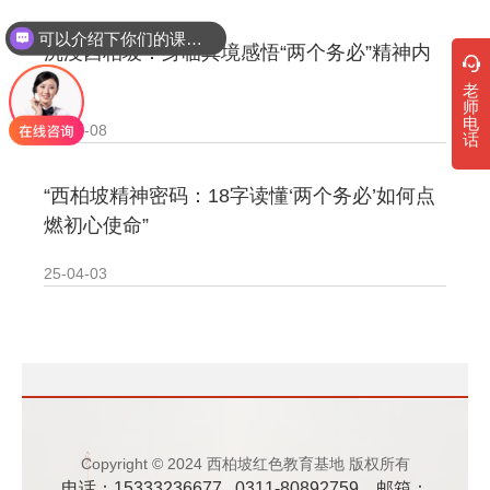
· 新时代干部培训筑牢理想信念，探秘西…
可以介绍下你们的课程吗？
沉浸西柏坡：身临其境感悟“两个务必”精神内
核
· 干部培训告别形式主义 3大西柏坡教法…
老
师
电
25-04-08
话
“西柏坡精神密码：18字读懂‘两个务必’如何点
燃初心使命”‌
25-04-03
Copyright © 2024 西柏坡红色教育基地 版权所有
电话：15333236677 0311-80892759 邮箱：