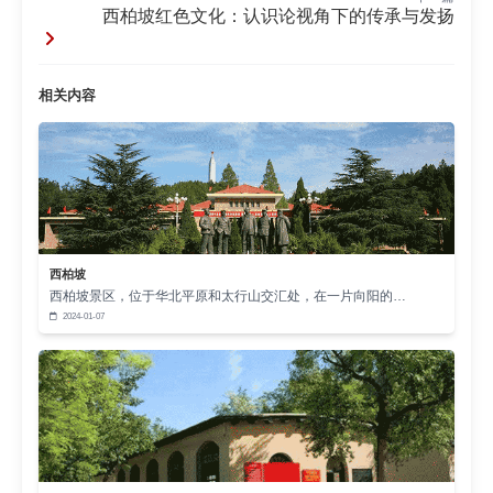
命运与国家命运紧密相连。他们为了国家的繁荣昌
西柏坡红色文化：认识论视角下的传承与发扬
盛，不畏艰难险阻，勇于拼搏奋斗。这种家国情怀和
奋斗精神，正是当代青年所需要的。在实现中华民族
相关内容
伟大复兴的征程中，青年肩负着重要使命。通过学习
西柏坡红色文化，青年能够深刻体会到家国情怀的内
涵，增强对国家和民族的认同感和归属感。他们会被
先辈们的奋斗精神所感染，积极主动地参与到国家建
设和社会发展中，为实现中国梦贡献自己的智慧和力
量。
西柏坡
西柏坡景区，位于华北平原和太行山交汇处，在一片向阳的…
红色文化所提倡的道德品质，如无私奉献和艰苦
2024-01-07
朴素，为青年提供了宝贵的行为规范。在西柏坡时
期，物资匮乏，但先辈们依然保持着艰苦朴素的生活
作风，为了革命事业无私奉献。这种精神在当今社会
依然具有重要价值。青年在成长过程中，容易受到物
质主义和享乐主义的影响。将西柏坡红色文化融入青