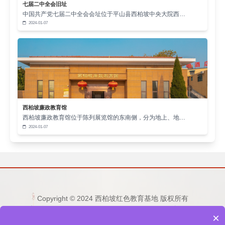
年思想教育，能够引导青年树立正确的消费观念和生
七届二中全会旧址
中国共产党七届二中全会会址位于平山县西柏坡中央大院西…
活态度，培养他们艰苦朴素的品质。同时，让青年明
2024-01-07
白无私奉献的意义，鼓励他们在社会生活中关爱他
人、服务社会，积极践行社会主义核心价值观。
从教育的角度来看，将西柏坡红色文化融入青年
思想教育，能够丰富教育内容和形式。传统的青年思
想教育往往侧重于理论知识的传授，缺乏生动性和感
西柏坡廉政教育馆
染力。而西柏坡红色文化有着丰富的历史故事和感人
西柏坡廉政教育馆位于陈列展览馆的东南侧，分为地上、地…
的英雄事迹，这些都是生动鲜活的教育素材。通过组
2024-01-07
织青年参观西柏坡纪念馆、开展红色文化主题讲座、
举办红色文化实践活动等方式，能够让青年更加直观
地感受红色文化的魅力，增强思想教育的效果。这种
寓教于乐的教育方式，能够提高青年参与思想教育的
Copyright © 2024 西柏坡红色教育基地 版权所有
积极性和主动性，使他们在潜移默化中接受红色文化
电话：15333236677 0311-80892759 邮箱：
×
的熏陶。
1253865496@qq.com