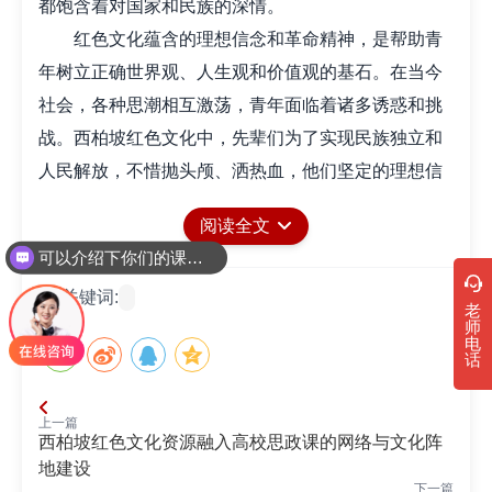
都饱含着对国家和民族的深情。
红色文化蕴含的理想信念和革命精神，是帮助青
年树立正确世界观、人生观和价值观的基石。在当今
社会，各种思潮相互激荡，青年面临着诸多诱惑和挑
战。西柏坡红色文化中，先辈们为了实现民族独立和
人民解放，不惜抛头颅、洒热血，他们坚定的理想信
念和无畏的革命精神，如同一座灯塔，为青年指引着
阅读全文
方向。青年通过学习西柏坡红色文化，了解那段波澜
可以介绍下你们的课程吗？
壮阔的历史，能够深刻认识到今天的幸福生活来之不
关键词:
易，从而树立起为国家富强、民族复兴而努力奋斗的
老
师
远大理想。这种理想信念，将成为他们在人生道路上
电
话
克服困难、勇往直前的强大动力。
西柏坡红色文化所强调的家国情怀和奋斗精神，
上一篇
能够极大地激发青年投身国家建设和社会发展的热
西柏坡红色文化资源融入高校思政课的网络与文化阵
情。从西柏坡走出的革命先辈们，心怀天下，将个人
地建设
下一篇