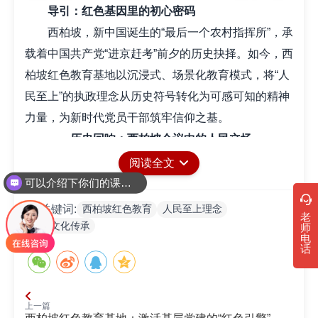
导引：红色基因里的初心密码‌
西柏坡，新中国诞生的“最后一个农村指挥所”，承
载着中国共产党“进京赶考”前夕的历史抉择。如今，西
柏坡红色教育基地以沉浸式、场景化教育模式，将“人
民至上”的执政理念从历史符号转化为可感可知的精神
力量，为新时代党员干部筑牢信仰之基。
一、历史回响：西柏坡会议中的人民立场‌
1949年的西柏坡会议，确立了“一切为了群众，一
阅读全文
切依靠群众”的工作路线。教育基地通过还原七届二中
可以介绍下你们的课程吗？
全会旧址、电报作战室等场景，再现党在重大历史关
西柏坡红色教育
人民至上理念
关键词:
老
头始终将人民利益置于首位的决策逻辑，诠释“赶考精
红色文化传承
师
电
神”的核心内涵。
话
二、教育创新：沉浸式体验激活红色记忆‌
基地突破传统说教模式，开发“支前运粮VR体
上一篇
验”“红色剧本杀”等互动项目，让参观者化身历史角