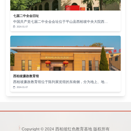
西柏坡红色教育基地如同一座精神熔炉，将“人民
至上”理念熔铸于党员干部的血脉之中。当历史的火炬
七届二中全会旧址
中国共产党七届二中全会会址位于平山县西柏坡中央大院西…
传递到新时代，这份初心不仅需要铭记，更应在乡村
2024-01-07
振兴、社会治理中转化为躬身力行的时代答卷。
西柏坡廉政教育馆
西柏坡廉政教育馆位于陈列展览馆的东南侧，分为地上、地…
2024-01-07
Copyright © 2024 西柏坡红色教育基地 版权所有