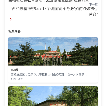
西柏坡红色教育基地：激活基层党建的“红色引擎”
色，在模拟决策与任务协作中感悟“人民是真正的英
下一篇
“西柏坡精神密码：18字读懂‘两个务必’如何点燃初心
雄”。这种寓教于行的方式，使抽象理念转化为具象行
使命”‌
动指南。
三、实践赋能：从精神传承到民生服务‌
相关内容
西柏坡干部学院将红色教育与基层治理结合，开
设“民生需求调研实训课”，引导学员深入田间地头调
研。数据显示，参训干部返岗后推动惠民政策落实效
率提升23%，印证红色教育对强化公仆意识的实际效
能。
四、时代启示：红色IP赋能执政理念传播‌
西柏坡
西柏坡景区，位于华北平原和太行山交汇处，在一片向阳的…
通过打造“西柏坡大讲堂”云平台、推出《人民至
2024-01-07
上》主题光影秀，基地以数字化手段扩大辐射范围。
2023年线上课程覆盖超50万党员，推动红色教育
从“一时感动”升华为“长期践行”。
结语：以人民为尺，丈量初心使命‌