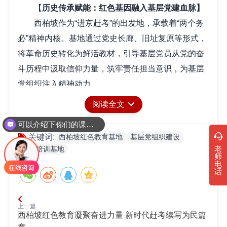
【
历史传承赋能：红色基因融入基层党建血脉】
西柏坡作为“进京赶考”的出发地，承载着“两个务
必”精神内核。基地通过党史长廊、旧址复原等形式，
将革命历史转化为鲜活教材，引导基层党员从党的奋
斗历程中汲取信仰力量，筑牢责任担当意识，为基层
党组织注入精神动力。
【沉浸式教育：场景化培训提升实践能力】
阅读全文
突破传统党课模式，西柏坡打造“理论+体验+研
可以介绍下你们的课程吗？
讨”三维课堂。通过重走行军路线、模拟决策会议等沉
西柏坡红色教育基地
基层党组织建设
关键词:
浸式活动，让党员身临其境感悟初心使命。这种“学用
老
党建培训基地
师
结合”的培训方式，显著提升了基层干部解决群众问题
电
话
的实战能力。
【资源整合创新：构建党建生态服务体系】
基地联动党校专家、基层模范代表组建智库团
上一篇
西柏坡红色教育凝聚奋进力量 新时代赶考续写为民篇
队，推出定制化党建课程包;开发“线上云展厅+线下实