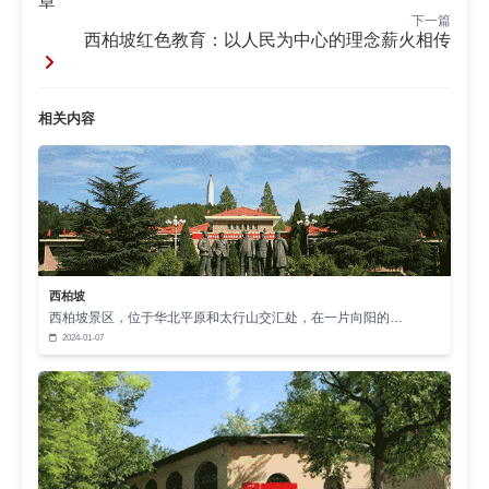
章
践基地”双轨平台，打破地域限制。2023年数据显示，
下一篇
西柏坡红色教育：以人民为中心的理念薪火相传
参训支部的群众满意度同比提升27%，组织生活创新
案例增长40%。
【长效发展机制：红色动能助推基层治理】
相关内容
西柏坡经验正在全国形成示范效应。河北省某乡
镇党支部通过移植“红色议事厅”模式，将党史学习与民
生工程结合，3个月内解决积压问题32件。这种将红
色教育转化为服务效能的路径，为乡村振兴提供了可
复制的党建样板。
西柏坡
总结：西柏坡红色教育基地以历史厚度赋能党建
西柏坡景区，位于华北平原和太行山交汇处，在一片向阳的…
2024-01-07
深度，用创新维度拓展实践广度，成功打通了红色资
源与基层治理的转化通道。在新时代征程中，这种“铸
魂+赋能”的双轮驱动模式，将持续为基层党组织注入
澎湃动能，书写党群同心、砥砺奋进的崭新篇章。