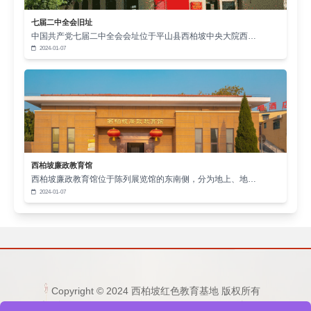
现代文明的有力建设者，从而为强国建设、民族复兴
七届二中全会旧址
中国共产党七届二中全会会址位于平山县西柏坡中央大院西…
伟业贡献自己的青春力量。高校应充分挖掘文化资
2024-01-07
源，以中华优秀传统文化、革命文化和社会主义先进
文化为力量根基，不断提高思政课的针对性和吸引
力。中华优秀传统文化源远流长、博大精深，蕴含着
丰富的思想道德资源和智慧结晶，如“仁义礼智信”等价
值观，为培养学生的道德品质和人文素养提供了深厚
的滋养。革命文化是激励学生坚定理想信念、传承红
西柏坡廉政教育馆
西柏坡廉政教育馆位于陈列展览馆的东南侧，分为地上、地…
色基因的重要教材。社会主义先进文化能够引导学生
2024-01-07
紧跟时代步伐，树立正确的世界观、人生观、价值
观。高校要通过多种方式将这些文化资源融入校园文
化建设，让学生在潜移默化中接受文化的熏陶，增强
对社会主义核心价值观的认同和践行能力，培养他们
的文化自信和社会责任感。
Copyright © 2024 西柏坡红色教育基地 版权所有
电话：15333236677 0311-80892759 邮箱：
聚焦实践导向，构建能力提升共同体。探索“思政