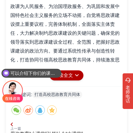
政课为人民服务、为治国理政服务、为巩固和发展中
国特色社会主义服务的立场不动摇，自觉将思政课建
设摆上重要议程，完善体制机制，全面落实主体责
任，大力解决制约思政课建设的关键问题，确保党的
领导落实到思政课建设全过程、全范围，把握好思政
课建设的政治方向。要通过系统性传承与创造性转
化，打造协同引领高校思政教育共同体，持续激发思
政教育体系的创新活力，推进高校思想政治工作高质
可以介绍下你们的课程吗？
阅读全文
量发展，为培养担当民族复兴大任的时代新人注入强
劲动力。
老
师
打造高校思政教育共同体
关键词:
深化课程融合，打造教育学习共同体。通过“支部
电
话
+课程思政”联动育人合力，立足“为党育人、为国育
才”根本定位，坚持社会主义办学方向，以马克思主义
理论教育规律为遵循，创新构建课程思政育人学习共
上一篇
同体。深化“一个中心、两个载体、三个课堂、四个结