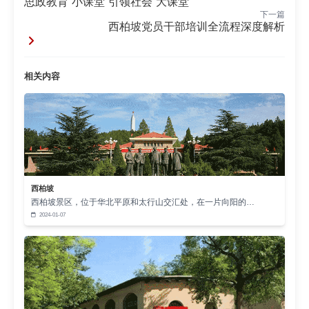
思政教育“小课堂”引领社会“大课堂”
下一篇
合”融合学习共同体创新模式，即以立德树人为中心，
西柏坡党员干部培训全流程深度解析
依托思政课程与课程思政两大载体，贯通理论课堂、
实践课堂、网络课堂三维空间，实现价值塑造与知识
相关内容
传授、显性教育与隐性教育、教师主导与学生主体、
传统优势与信息技术四个结合，系统推进专业教学与
思政元素的深度耦合。建立“双师型”精准育人机制，通
过思政课教师与专业群“1+N”结对共建，开发课程思政
资源库，使专业课程在守好“一段渠”的同时更好地实
现“种好责任田”的育人使命。
西柏坡
厚植文化底蕴，培育道德涵养共同体。通过“校园
西柏坡景区，位于华北平原和太行山交汇处，在一片向阳的…
2024-01-07
文化+社会主义核心价值观”的深度融合来打造特色文
化育人品牌和氛围。大学阶段是学生成长成才的关键
时期，应着重引导学生深刻认识并肩负起新的文化使
命，激励他们积极成为社会主义核心价值观的坚定践
行者、中华优秀传统文化的热情传播者以及中华民族