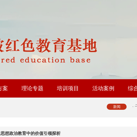
·
·
·
·
方案
理论专题
培训项目
活动案例
综
·
修基地
育基地
地
省内路线
国内路线
政协委员履职能力提升
人大代表履职能力提升
工会系统干部研修
乡村振兴专题培训
社会治理专题培训
中层履职能力提升
大思政课实践研修
红色教育研学课程
·
新闻
·
在思想政治教育中的价值引领探析