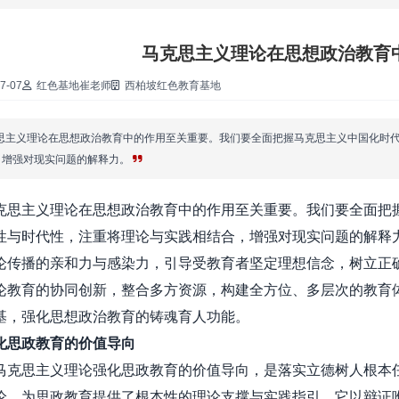
·
马克思主义理论在思想政治教育
·
7-07
红色基地崔老师
西柏坡红色教育基地
·
思主义理论在思想政治教育中的作用至关重要。我们要全面把握马克思主义中国化时
，增强对现实问题的解释力。
·
主义理论在思想政治教育中的作用至关重要。我们要全面把握
·
性与时代性，注重将理论与实践相结合，增强对现实问题的解释
论传播的亲和力与感染力，引导受教育者坚定理想信念，树立正
·
论教育的协同创新，整合多方资源，构建全方位、多层次的教育
基，强化思想政治教育的铸魂育人功能。
·
化思政教育的价值导向
思主义理论强化思政教育的价值导向，是落实立德树人根本任
论，为思政教育提供了根本性的理论支撑与实践指引。它以辩证