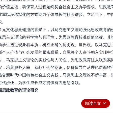
的价值立场，确保育人过程始终契合社会主义办学要求。思政教
注重以潜移默化的方式助力个体成长与社会进步。立足当下，中
求。
文化思潮碰撞的背景下，以马克思主义理论强化思政教育的价
克思主义理论的科学性与真理性，为思政教育校准价值坐标。其
助学生透过现象看本质，树立正确的历史观、世界观。以马克思
晰个人价值与社会发展的紧密联系，自觉将个人奋斗融入实现中
马克思主义理论的实践性与人民性，为思政教育注入联系实际
实，培养服务人民、奉献社会的意识，使价值导向从理论层面转
结合新时代中国特色社会主义实践，马克思主义理论不断丰富，
时代步伐，为学生成长成才提供有力思想引领。
强思政教育的理论研究
新的时代背景下正在经历广泛而深刻的社会变革，不断推动思
阅读全文
义基本理论和“两个结合”理论成果等教学任务，须始终保持与时
，需以时代课题为切入点，将理论教学融入中国特色社会主义实