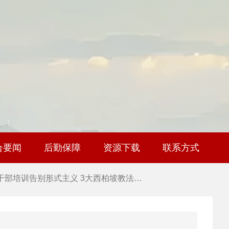
 干部培训破解走过场 西柏坡红色教育…
 2026年干部培训提质增效三大路径，揭…
 2026年干部培训提质增效三大路径，揭…
 筑牢新时代干部信仰根基 西柏坡3招给…
合要闻
后勤保障
资源下载
联系方式
 新时代干部培训筑牢理想信念，探秘西…
 干部培训告别形式主义 3大西柏坡教法…
 西柏坡红色党建培训获98%干部点赞，…