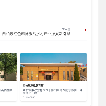
有之大变局成为思政教育的重要使命，这为思政教育
人展现出了不同于以往的思维特质与行为特点。因
，使得理论引领既“走新”又“进心”。
系及其主要内容，以培育时代新人深入理解马克思
下一篇
西柏坡红色精神激活乡村产业振兴新引擎
性知识供给能力。其中既包括国家层面的政治教育和
结标识性概念、原创性理论并增强对知识的整体解释
新质生产力的内涵、特征、优势等进行学理探讨。其
建构要深入挖掘马克思主义理论的学理支撑，以及中
彰显价值追求，让理论话语既有高度又有温度，增强
内容支撑，从理论根基、价值导向到实践指引，全
西柏坡廉政教育馆
山县西柏坡
西柏坡廉政教育馆位于陈列展览馆的东南侧，分
话语体系筑牢真理根基。这种科学性不仅体现于理论
为地上、地…
2024-01-07
理论与鲜活现实形成互证。中国特色社会主义实践取