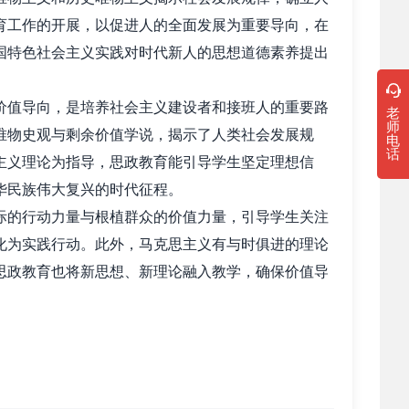
育工作的开展，以促进人的全面发展为重要导向，在
国特色社会主义实践对时代新人的思想道德素养提出
值导向，是培养社会主义建设者和接班人的重要路
老
师
唯物史观与剩余价值学说，揭示了人类社会发展规
电
话
主义理论为指导，思政教育能引导学生坚定理想信
华民族伟大复兴的时代征程。
的行动力量与根植群众的价值力量，引导学生关注
化为实践行动。此外，马克思主义有与时俱进的理论
思政教育也将新思想、新理论融入教学，确保价值导
想理论向前发展。思政教育的阐释和宣讲，包括马
代同频共振，保持同中国实际的紧密联系。在阐释和
践场景，让抽象理论转化为解读现实的认知工具。比