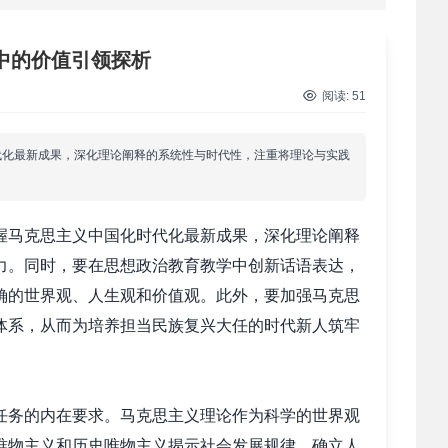
 西柏坡红色党建培训获98%干部点赞，…
中的价值引领探析
 干部培训破解走过场 西柏坡红色教育…
阅读:
51
 2026年干部培训提质增效三大路径，揭…
代化最新成果，深化理论阐释的系统性与时代性，注重将理论与实践
 2026年干部培训提质增效三大路径，揭…
马克思主义中国化时代化最新成果，深化理论阐释
 筑牢新时代干部信仰根基 西柏坡3招给…
力。同时，要在思想政治教育教学中创新话语表达，
确的世界观、人生观和价值观。此外，要加强马克思
 新时代干部培训筑牢理想信念，探秘西…
体系，从而为培养担当民族复兴大任的时代新人筑牢
 干部培训告别形式主义 3大西柏坡教法…
务的内在要求。马克思主义理论作为科学的世界观
唯物主义和历史唯物主义揭示社会发展规律，确立人