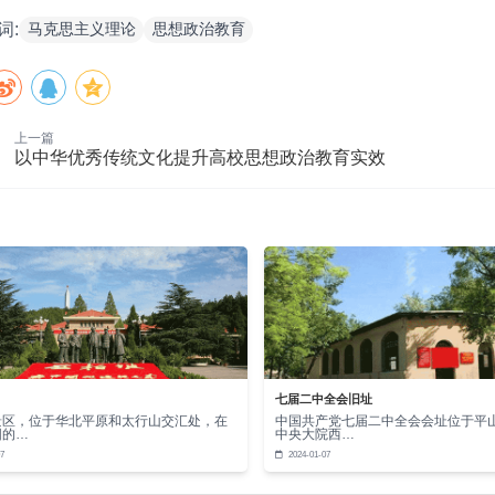
马克思主义理论
思想政治教育
词:
导时代新人准确认识中华民族伟大复兴的战略全局和世界百年未
前所未有的挑战和机遇。在“两个大局”交互影响的今天，时代新
论引领工作必须参照当下时代新人思想的新特点，创新话语表达方式
的挑战，思政教育体系建构要全面把握重大时代课题的内在联
上一篇
以中华优秀传统文化提升高校思想政治教育实效
国化时代化的理论内涵。其一，在学科知识体系建设中增强原创
态建设，也包括个体层面的道德教育和价值引领。其二，提炼总
如，针对新质生产力这一重要命题，要以思政教育学科视角，对
多元性知识交互中增强话语体系的对话力。思政教育话语体系的
传统文化的知识根脉。用中国梦诠释国家发展愿景，以人民至上
感染力与说服力。
强话语体系的内容支撑
主义理论作为科学的思想体系，为话语体系提供了不可替代的
七届二中全会旧址
景区，位于华北平原和太行山交汇处，在
中国共产党七届二中全会会址位于平
强话语的说服力、感召力与生命力。马克思主义理论的科学性为
阳的…
中央大院西…
7
2024-01-07
逻辑自洽，更通过实践的成功转化为具象化的教育资源，使抽象