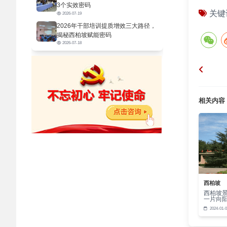
3个实效密码
关键
如，引
2026-07-19
2026年干部培训提质增效三大路径，
带来了
揭秘西柏坡赋能密码
2026-07-18
此，理
面对新
主义中
意识形
相关内容
力。比
三，在
华优秀
话语的
加
马克思
西柏坡
西柏坡
方位增
一片向
2024-01-0
本身的