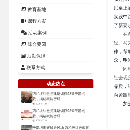
民至上
教育基地
实践中
课程方案
了新要
活动案例
在多元
径。马
综合要闻
律，帮
后勤保障
念，明
联系方式
同时，
社会现
动态热点
品质，
西柏坡红色党建培训获98%干部点
向紧跟
赞，揭秘赋能密码
加
2026-07-20
西柏坡红色党建培训获98%干部点
我们在
赞，揭秘赋能密码
克思主
2026-07-20
干部培训破解走过场 西柏坡红色教育
宣讲中