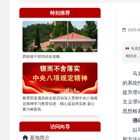
特别推荐
2025-0
马克
相结合
西柏坡干部培训全攻略
马克思
的系统
提升理
教育部直属高校全面启动深入贯彻中央八项规
主义理
定精神学习教育综述：精心谋划求实效 凝心
聚力树新风
思想根
强
访问向导
以马克
基地简介
和方法