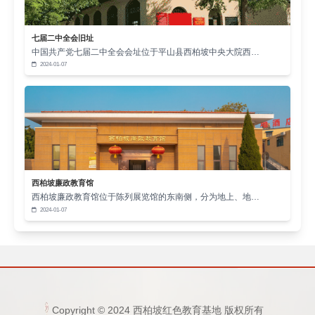
如西柏坡时期通过整风运动强化纪律性。这种“刀刃向
内”的自我革命精神，为经济回升注入确定性，印证“法
七届二中全会旧址
治固根本、稳预期、利长远”的核心作用‌。
中国共产党七届二中全会会址位于平山县西柏坡中央大院西…
三、以“系统思维”凝聚政协力量，绘就高质量发
2024-01-07
展蓝图
全国政协充分发挥“凝心聚力第一线”职能，构
建“调研—协商—落实”闭环机制。从黑龙江绿色产业调
研到沿黄、沿江跨区域协商，形成覆盖源头治理、产
业布局、技术创新的全链条建言体系‌，其方法论与西
西柏坡廉政教育馆
柏坡“战略决战”的系统谋划异曲同工。正如政协委员提
西柏坡廉政教育馆位于陈列展览馆的东南侧，分为地上、地…
2024-01-07
出的‌“统筹产业‘一盘棋’重塑布局”‌建议‌，呼应了习近平
总书记“协同推进降碳减污扩绿增长”的战略部署‌。
十四届全国政协十个专委会协同发力，将“赶考精
神”转化为服务“十五五”规划制定的实际行动‌。这种‌“守
初心、担使命”‌的履职实践，与西柏坡精神“永葆政治清
Copyright © 2024 西柏坡红色教育基地 版权所有