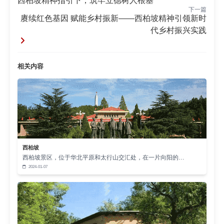
西柏坡精神指引下，筑牢立德树人根基
患之河”到全国示范河湖的蜕变经验一脉相承‌，凸显“集
下一篇
中力量办大事”的制度优势，为“美丽中国”建设提供可
赓续红色基因 赋能乡村振新——西柏坡精神引领新时
代乡村振兴实践‌
复制的治理范式‌。
二、以“赶考精神”锻造法治化营商环境，护航高
质量发展
相关内容
西柏坡“赶考”精神在法治建设中焕发新生。针对新
兴产业法规滞后问题，全国政协双周协商座谈会提
出‌“对标国际规则、完善智能网联汽车法律依据”‌等建
议‌，体现“破旧立新”的改革魄力。正如西柏坡时期通过
土地改革重塑社会秩序，当前法治化营商环境建设需
西柏坡
强化‌“公平竞争、权益保护”‌两大支柱‌，这与福建“生态
西柏坡景区，位于华北平原和太行山交汇处，在一片向阳的…
优等生”通过法治推动“绿色产业链”发展的经验相呼
2024-01-07
应‌。
全国政协经济委员会赴湖北等地专题调研，推
动‌“公开透明、法治保障”‌的民营企业发展环境建设‌，恰