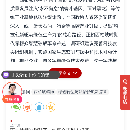
质量发展注入“永不懈怠”的奋斗基因。面对黑龙江等传
统工业基地低碳转型难题，全国政协人资环委调研组
深入一线，聚焦石油、冶金等高碳产业升级，提出“科
技创新驱动绿色生产力”的核心路径‌。正如西柏坡时期
依靠群众智慧破解革命难题，调研组建议‌完善科技攻
关组织机制‌，实施国家生态监测与碳中和技术引领计
划，推动企业、园区实施绿色技术改造‌。这一实践与
习近平总书记“推动经济社会发展全面绿色转型”的指示
阅读全文
可以介绍下你们的课程吗？
高度契合‌，更彰显“从群众中来、到群众中去”的红色治
理智慧。
老
西柏坡精神
绿色转型与法治护航新篇章
关键词:
师
跨区域协同治理‌是西柏坡“全国一盘棋”战略思维的
电
话
当代延续。2024年沿黄九省(区)政协协商会议与长江
经济带省市协商会议，通过‌生态优先、系统推进‌的协
同机制，构建起流域综合治理样板‌。这与木兰溪从“水
上一篇